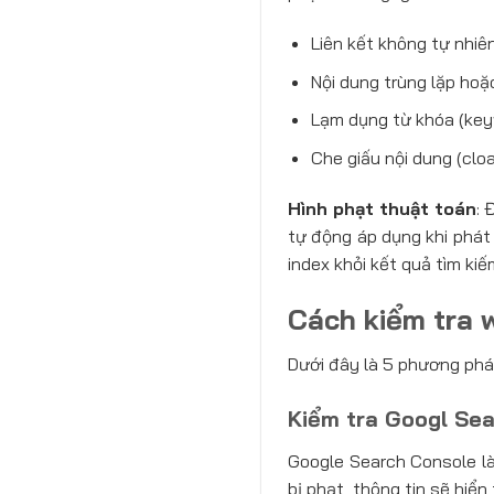
Liên kết không tự nhiên
Nội dung trùng lặp hoặ
Lạm dụng từ khóa (keyw
Che giấu nội dung (cloa
Hình phạt thuật toán
: 
tự động áp dụng khi phát
index khỏi kết quả tìm kiế
Cách kiểm tra 
Dưới đây là 5 phương pháp
Kiểm tra Googl Se
Google Search Console là
bị phạt, thông tin sẽ hiển 