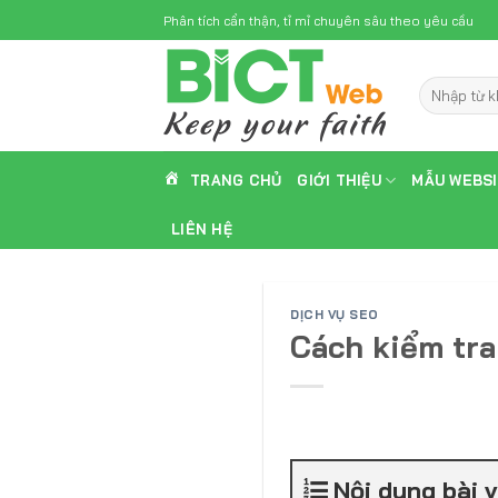
Skip
Phân tích cẩn thận, tỉ mỉ chuyên sâu theo yêu cầu
to
content
Tìm
kiếm:
TRANG CHỦ
GIỚI THIỆU
MẪU WEBS
LIÊN HỆ
DỊCH VỤ SEO
Cách kiểm tr
Nội dung bài v