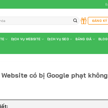
B
ĐĂNG KÝ
ITE
DỊCH VỤ WEBSITE
DỊCH VỤ SEO
BẢNG GIÁ
BLOG
a Website có bị Google phạt khôn
iết: