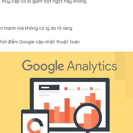
 truy cập có bị giảm đột ngột hay không.
m mạnh mà không có lý do rõ ràng.
thời điểm Google cập nhật thuật toán.