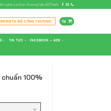
ấm nghe ca khúc thương hiệu BICTweb
0
₫
 WEBSITE BỘ CÔNG THƯƠNG
S
TIN TỨC
FACEBOOK – ADS
g chuẩn 100%