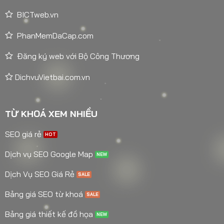
BICTweb.vn
PhanMemDaCap.com
Đăng ký web với Bộ Công Thương
DichvuVietbai.com.vn
TỪ KHOÁ XEM NHIỀU
SEO giá rẻ
Dịch vụ SEO Google Map
Dịch Vụ SEO Giá Rẻ
Bảng giá SEO từ khoá
Bảng giá thiết kế đồ họa