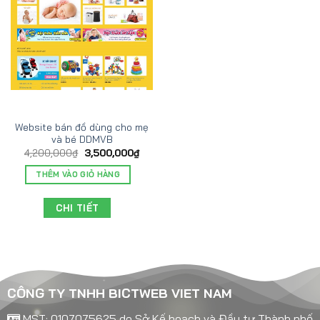
Website bán đồ dùng cho mẹ
và bé DDMVB
4,200,000
₫
3,500,000
₫
THÊM VÀO GIỎ HÀNG
CHI TIẾT
CÔNG TY TNHH BICTWEB VIET NAM
MST: 0107075625 do Sở Kế hoạch và Đầu tư Thành phố