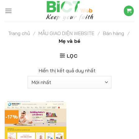
Skip
to
content
Trang chủ
/
MẪU GIAO DIỆN WEBSITE
/
Bán hàng
/
Mẹ và bé
LỌC
Hiển thị kết quả duy nhất
-17%