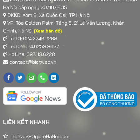
Hà Nội cấp ngày 30/10/2015
ĐKKD: Xóm 8, Xã Quốc Oai, TP Hà Nội
VP: Tòa Golden Palm. Tầng 5, 21 Lê Văn Lương, Nhân
Chính, Hà Nội
[Xem bản đồ]
Tel 01: 024.2246.2288
Tel 02: 024.6253.8637
Hotline: 097.113.6228
contact@bictweb.vn
LIÊN KẾT NHANH
DichvuSEOgiareHaNoi.com