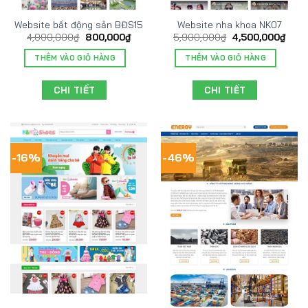
Website bất động sản BĐS15
Website nha khoa NK07
4,000,000
₫
800,000
₫
5,900,000
₫
4,500,000
₫
THÊM VÀO GIỎ HÀNG
THÊM VÀO GIỎ HÀNG
CHI TIẾT
CHI TIẾT
-16%
-46%