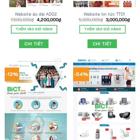
Website áo dài AD02
Website tin tức TT01
7,500,000
₫
4,200,000
₫
5,000,000
₫
3,000,000
₫
THÊM VÀO GIỎ HÀNG
THÊM VÀO GIỎ HÀNG
CHI TIẾT
CHI TIẾT
-13%
-54%