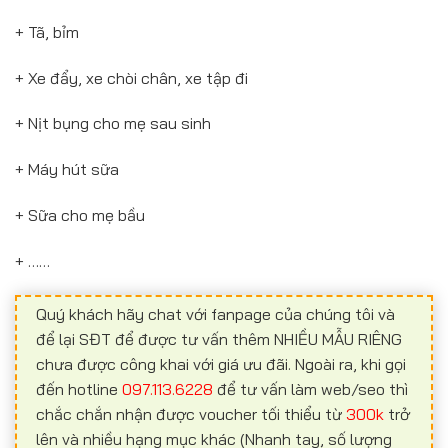
+ Tã, bỉm
+ Xe đẩy, xe chòi chân, xe tập đi
+ Nịt bụng cho mẹ sau sinh
+ Máy hút sữa
+ Sữa cho mẹ bầu
+ ……
Quý khách hãy chat với fanpage của chúng tôi và
để lại SĐT để được tư vấn thêm NHIỀU MẪU RIÊNG
chưa được công khai với giá ưu đãi. Ngoài ra, khi gọi
đến hotline
097.113.6228
để tư vấn làm web/seo thì
chắc chắn nhận được voucher tối thiểu từ
300k
trở
lên và nhiều hạng mục khác (Nhanh tay, số lượng