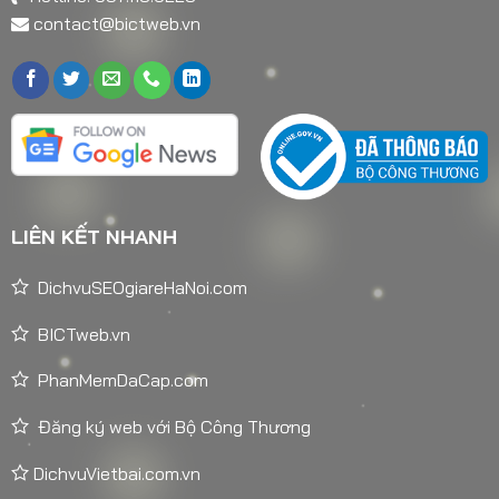
contact@bictweb.vn
LIÊN KẾT NHANH
DichvuSEOgiareHaNoi.com
BICTweb.vn
PhanMemDaCap.com
Đăng ký web với Bộ Công Thương
DichvuVietbai.com.vn