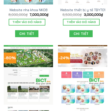
Website nha khoa NK08
Website thiết bị y tế TBYT01
8,000,000
₫
7,000,000
₫
6,500,000
₫
3,000,000
₫
THÊM VÀO GIỎ HÀNG
THÊM VÀO GIỎ HÀNG
CHI TIẾT
CHI TIẾT
-80%
-24%