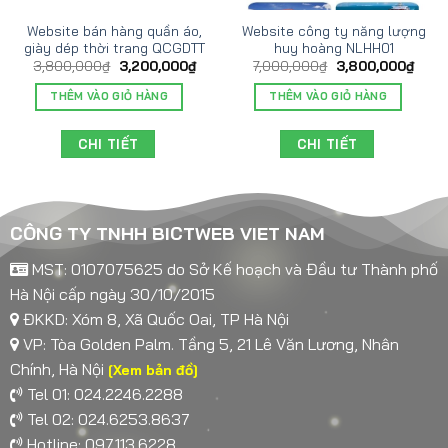
Website bán hàng quần áo,
Website công ty năng lượng
giày dép thời trang QCGDTT
huy hoàng NLHH01
3,800,000
₫
3,200,000
₫
7,000,000
₫
3,800,000
₫
THÊM VÀO GIỎ HÀNG
THÊM VÀO GIỎ HÀNG
CHI TIẾT
CHI TIẾT
CÔNG TY TNHH BICTWEB VIET NAM
MST: 0107075625 do Sở Kế hoạch và Đầu tư Thành phố
Hà Nội cấp ngày 30/10/2015
ĐKKD: Xóm 8, Xã Quốc Oai, TP Hà Nội
VP: Tòa Golden Palm. Tầng 5, 21 Lê Văn Lương, Nhân
Chính, Hà Nội
[Xem bản đồ]
Tel 01: 024.2246.2288
Tel 02: 024.6253.8637
Hotline: 097.113.6228