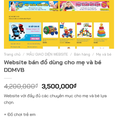
Trang chủ
/
MẪU GIAO DIỆN WEBSITE
/
Bán hàng
/
Mẹ và bé
Website bán đồ dùng cho mẹ và bé
DDMVB
4,200,000
₫
3,500,000
₫
Website với đầy đủ các chuyên mục cho mẹ và bé lựa
chọn.
+ Đồ chơi trẻ em