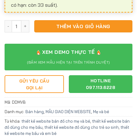
có hạn: còn 33 suất).
Website bán đồ dùng cho mẹ và bé DDMVB số lượng
THÊM VÀO GIỎ HÀNG
XEM DEMO THỰC TẾ
(BẤM XEM MẪU HIỆN TẠI TRÊN TRÌNH DUYỆT)
HOTLINE
GỬI YÊU CẦU
097.113.6228
GỌI LẠI
Mã:
DDMVB
Danh mục:
Bán hàng
,
MẪU GIAO DIỆN WEBSITE
,
Mẹ và bé
Từ khóa:
thiết kế website bán đồ cho mẹ và bé
,
thiết kể website bán
đồ dùng cho mẹ bầu
,
thiết kế website đồ dùng cho trẻ sơ sinh
,
thiết
kế website mẹ bầu và em bé