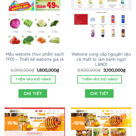
Mẫu website thực phẩm sạch
Webiste cung cấp nguyên liệu
TP01 – Thiết kế website giá rẻ
và thiết bị làm bánh ngọt
LBN01
5,000,000
₫
1,600,000
₫
3,600,000
₫
3,100,000
₫
THÊM VÀO GIỎ HÀNG
THÊM VÀO GIỎ HÀNG
CHI TIẾT
CHI TIẾT
-15%
-18%