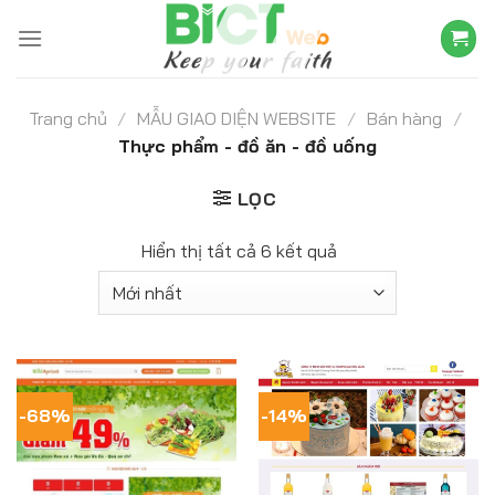
Skip
to
content
Trang chủ
/
MẪU GIAO DIỆN WEBSITE
/
Bán hàng
/
Thực phẩm - đồ ăn - đồ uống
LỌC
Hiển thị tất cả 6 kết quả
-68%
-14%