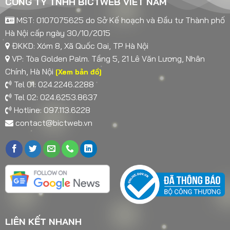
CÔNG TY TNHH BICTWEB VIET NAM
MST: 0107075625 do Sở Kế hoạch và Đầu tư Thành phố
Hà Nội cấp ngày 30/10/2015
ĐKKD: Xóm 8, Xã Quốc Oai, TP Hà Nội
VP: Tòa Golden Palm. Tầng 5, 21 Lê Văn Lương, Nhân
Chính, Hà Nội
[Xem bản đồ]
Tel 01: 024.2246.2288
Tel 02: 024.6253.8637
Hotline: 097.113.6228
contact@bictweb.vn
LIÊN KẾT NHANH