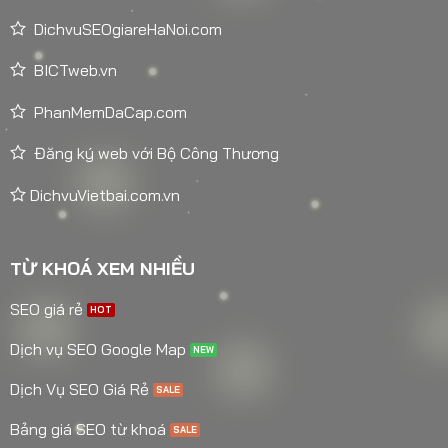
DichvuSEOgiareHaNoi.com
BICTweb.vn
PhanMemDaCap.com
Đăng ký web với Bộ Công Thương
DichvuVietbai.com.vn
TỪ KHOÁ XEM NHIỀU
SEO giá rẻ
Dịch vụ SEO Google Map
Dịch Vụ SEO Giá Rẻ
Bảng giá SEO từ khoá