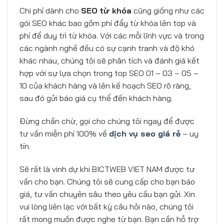
Chi phí dành cho
SEO
từ khóa
cũng giống như các
gói SEO khác bao gồm phí đẩy từ khóa lên top và
phí để duy trì từ khóa. Với các mỗi lĩnh vực và trong
các ngành nghề đều có sự cạnh tranh và độ khó
khác nhau, chúng tôi sẽ phân tích và đánh giá kết
hợp với sự lựa chọn trong top SEO 01 – 03 – 05 –
10 của khách hàng và lên kế hoạch SEO rõ ràng,
sau đó gửi báo giá cụ thể đến khách hàng.
Đừng chần chừ, gọi cho chúng tôi ngay để được
tư vấn miễn phí 100% về
dịch vụ seo giá rẻ
– uy
tín.
Sẽ rất là vinh dự khi BICTWEB VIET NAM được tư
vấn cho bạn. Chúng tôi sẽ cung cấp cho bạn báo
giá, tư vấn chuyên sâu theo yêu cầu bạn gửi. Xin
vui lòng liên lạc với bất kỳ câu hỏi nào, chúng tôi
rất mong muốn được nghe từ bạn. Bạn cần hỗ trợ