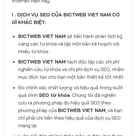
Internet hiện nay.
I . DỊCH VỤ SEO CỦA BICTWEB VIET NAM CÓ
GÌ KHÁC BIỆT:
BICTWEB VIET NAM
sẽ tiến hành phân tích kỹ
càng các từ khóa và lập một bản kế hoạch với
nhiều từ khóa .
BICTWEB VIET NAM
tách độc lập các chi phí
nghiên cứu từ khóa và chi phí dịch vụ SEO, nhằm
mục đích tạo cho bạn một bản thiết kế tốt nhất.
Đo chính xác chất lượng và hiệu quả trong suốt
quá trình
SEO từ khóa
. Chúng tôi đã nghiên
cứu ra phương pháp đo hiệu quả SEO theo
phương pháp của
BICTWEB VIET NAM
, và bạn
chỉ phải chi tiền theo hiệu quả của dịch vụ SEO
mang lại.
Luôn giải đáp những thắc mắc và đáp ứng được