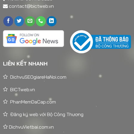
contact@bictweb.vn
LIÊN KẾT NHANH
DichvuSEOgiareHaNoi.com
BICTweb.vn
PhanMemDaCap.com
Đăng ký web với Bộ Công Thương
DichvuVietbai.com.vn