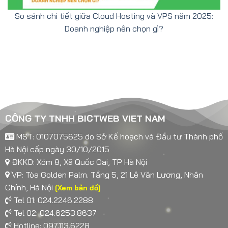
So sánh chi tiết giữa Cloud Hosting và VPS năm 2025:
Doanh nghiệp nên chọn gì?
CÔNG TY TNHH BICTWEB VIET NAM
MST: 0107075625 do Sở Kế hoạch và Đầu tư Thành phố
Hà Nội cấp ngày 30/10/2015
ĐKKD: Xóm 8, Xã Quốc Oai, TP Hà Nội
VP: Tòa Golden Palm. Tầng 5, 21 Lê Văn Lương, Nhân
Chính, Hà Nội
[Xem bản đồ]
Tel 01: 024.2246.2288
Tel 02: 024.6253.8637
Hotline: 097.113.6228