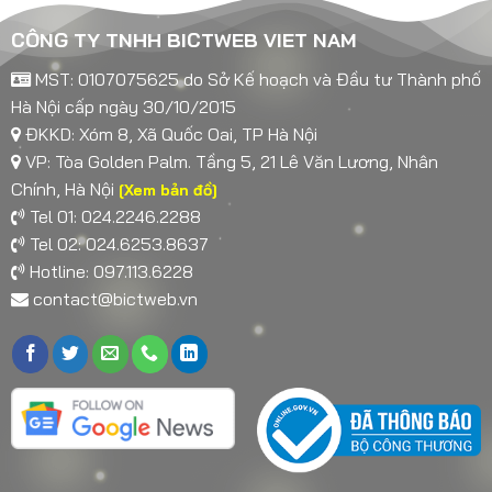
CÔNG TY TNHH BICTWEB VIET NAM
MST: 0107075625 do Sở Kế hoạch và Đầu tư Thành phố
Hà Nội cấp ngày 30/10/2015
ĐKKD: Xóm 8, Xã Quốc Oai, TP Hà Nội
VP: Tòa Golden Palm. Tầng 5, 21 Lê Văn Lương, Nhân
Chính, Hà Nội
[Xem bản đồ]
Tel 01: 024.2246.2288
Tel 02: 024.6253.8637
Hotline: 097.113.6228
contact@bictweb.vn