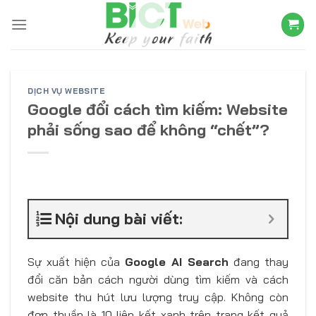
Skip
to
content
DỊCH VỤ WEBSITE
Google đổi cách tìm kiếm: Website
phải sống sao để không “chết”?
Nội dung bài viết:
Sự xuất hiện của
Google AI Search
đang thay
đổi căn bản cách người dùng tìm kiếm và cách
website thu hút lưu lượng truy cập. Không còn
đơn thuần là 10 liên kết xanh trên trang kết quả