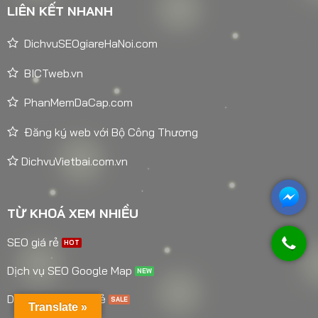
LIÊN KẾT NHANH
DichvuSEOgiareHaNoi.com
BICTweb.vn
PhanMemDaCap.com
Đăng ký web với Bộ Công Thương
DichvuVietbai.com.vn
TỪ KHOÁ XEM NHIỀU
SEO giá rẻ
Dịch vụ SEO Google Map
Dịch Vụ SEO Giá Rẻ
Translate »