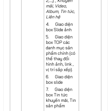
2,…), , Khuyến
mãi, Video,
Album, Tin tức,
Liên hệ
4. Giao diện
box Slide ảnh
5. Giao diện
box TOP các
danh mục sản
phẩm chính (có
thể thay đổi
hình ảnh, link ,
vị trí sắp xếp).
6. Giao diện
box slide
7. Giao diện
box Tin tức
khuyến mãi, Tin
sản phẩm