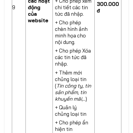
các hoạt
+ Cho phép xem
300.000
9
động
chi tiết các tin
đ
của
tức đã nhập.
website
+ Cho phép
chèn hình ảnh
minh họa cho
nội dung.
+ Cho phép Xóa
các tin tức đã
nhập.
+ Thêm mới
chủng loại tin
(
Tin công ty, tin
sản phẩm, tin
khuyến mãi,..
)
+ Quản lý
chủng loại tin
+ Cho phép ẩn
hiện tin