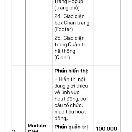
trang Popup
(trang chủ)
24. Giao diện
box Chân trang
(Footer)
25. Giao diện
trang Quản trị
hệ thống
(Qianr)
Phần hiển thị:
+ Hiển thị nội
dung giới thiệu
về lĩnh vực
hoạt động, cơ
cấu tổ chức,
mục tiêu hoạt
động,…
Module
Phần quản trị
:
100.000
2
Giới