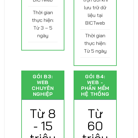
lưu trữ dữ
Thời gian
liệu tại
thực hiện:
BICTweb
Từ 3 – 5
ngày
Thời gian
thực hiện:
Từ 5 ngày
GÓI B3:
GÓI B4:
WEB
WEB -
CHUYÊN
PHẦN MỀM
NGHIỆP
HỆ THỐNG
Từ 8
Từ
- 15
60
triệu
triệu