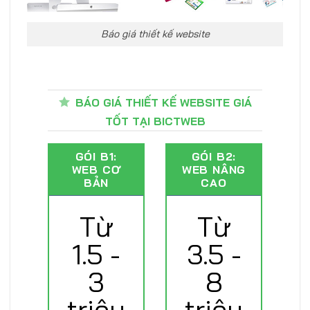
Báo giá thiết kế website
BÁO GIÁ THIẾT KẾ WEBSITE GIÁ
TỐT TẠI BICTWEB
GÓI B1:
GÓI B2:
WEB CƠ
WEB NÂNG
BẢN
CAO
Từ
Từ
1.5 -
3.5 -
3
8
triệu
triệu