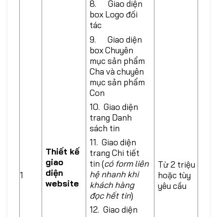
8. Giao diện
box Logo đối
tác
9. Giao diện
box Chuyên
mục sản phẩm
Cha và chuyên
mục sản phẩm
Con
10. Giao diện
trang Danh
sách tin
11. Giao diện
Thiết kế
trang Chi tiết
giao
tin (
có form liên
Từ 2 triệu
diện
hệ nhanh khi
1
hoặc tùy
website
khách hàng
yêu cầu
đọc hết tin
)
12. Giao diện