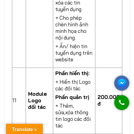
xóa các tin
tuyển dụng
+ Cho phép
chèn hình ảnh
minh họa cho
nội dung.
+ Ẩn/ hiện tin
tuyển dụng trên
website
Phần hiển thị
:
+ Hiển thị Logo
các đối tác
Module
200.000
Phần quản trị
:
11
Logo
đ
+ Thêm,
đối tác
sửa,xóa thông
tin logo các đối
tác
Translate »