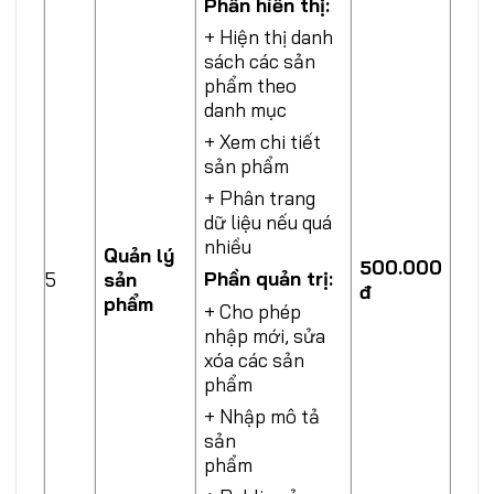
Phần hiển thị:
+ Hiện thị danh
sách các sản
phẩm theo
danh mục
+ Xem chi tiết
sản phẩm
+ Phân trang
dữ liệu nếu quá
nhiều
Quản lý
500.000
Phần quản trị
:
5
sản
đ
phẩm
+ Cho phép
nhập mới, sửa
xóa các sản
phẩm
+ Nhập mô tả
sản
phẩm