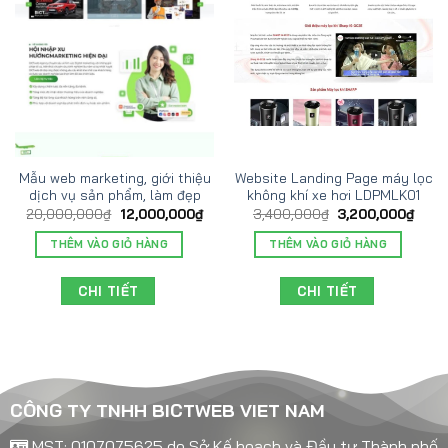
Mẫu web marketing, giới thiệu
Website Landing Page máy lọc
dịch vụ sản phẩm, làm đẹp
không khí xe hơi LDPMLK01
20,000,000
₫
12,000,000
₫
3,400,000
₫
3,200,000
₫
THÊM VÀO GIỎ HÀNG
THÊM VÀO GIỎ HÀNG
CHI TIẾT
CHI TIẾT
CÔNG TY TNHH BICTWEB VIET NAM
MST: 0107075625 do Sở Kế hoạch và Đầu tư Thành phố