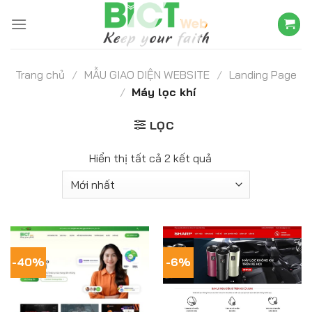
Skip
to
content
Trang chủ
/
MẪU GIAO DIỆN WEBSITE
/
Landing Page
/
Máy lọc khí
LỌC
Hiển thị tất cả 2 kết quả
-40%
-6%