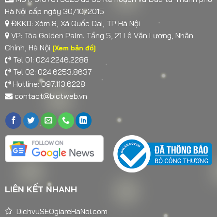
Hà Nội cấp ngày 30/10/2015
ĐKKD: Xóm 8, Xã Quốc Oai, TP Hà Nội
VP: Tòa Golden Palm. Tầng 5, 21 Lê Văn Lương, Nhân
Chính, Hà Nội
[Xem bản đồ]
Tel 01: 024.2246.2288
Tel 02: 024.6253.8637
Hotline: 097.113.6228
contact@bictweb.vn
LIÊN KẾT NHANH
DichvuSEOgiareHaNoi.com