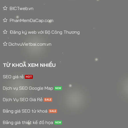
BICTweb.vn
PhanMemDaCap.com
Đăng ký web với Bộ Công Thương
DichvuVietbai.com.vn
TỪ KHOÁ XEM NHIỀU
SEO giá rẻ
Dịch vụ SEO Google Map
Dịch Vụ SEO Giá Rẻ
Bảng giá SEO từ khoá
Bảng giá thiết kế đồ họa