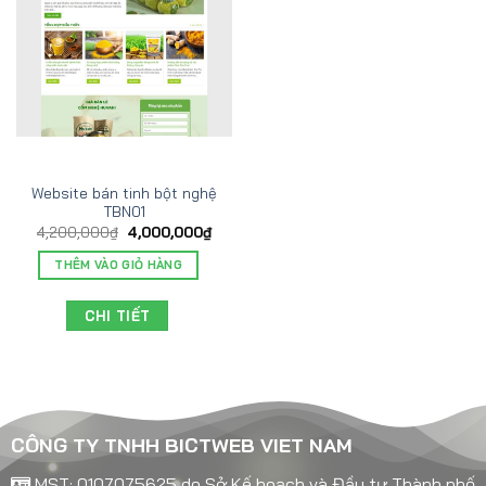
Website bán tinh bột nghệ
TBN01
4,200,000
₫
4,000,000
₫
THÊM VÀO GIỎ HÀNG
CHI TIẾT
CÔNG TY TNHH BICTWEB VIET NAM
MST: 0107075625 do Sở Kế hoạch và Đầu tư Thành phố