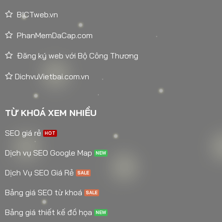
BICTweb.vn
PhanMemDaCap.com
Đăng ký web với Bộ Công Thương
DichvuVietbai.com.vn
TỪ KHOÁ XEM NHIỀU
SEO giá rẻ
Dịch vụ SEO Google Map
Dịch Vụ SEO Giá Rẻ
Bảng giá SEO từ khoá
Bảng giá thiết kế đồ họa