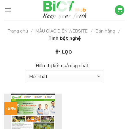
Skip
to
content
Trang chủ
/
MẪU GIAO DIỆN WEBSITE
/
Bán hàng
/
Tinh bột nghệ
LỌC
Hiển thị kết quả duy nhất
-5%