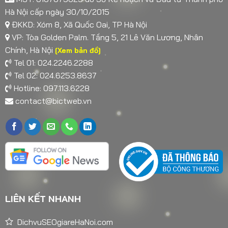
Hà Nội cấp ngày 30/10/2015
ĐKKD: Xóm 8, Xã Quốc Oai, TP Hà Nội
VP: Tòa Golden Palm. Tầng 5, 21 Lê Văn Lương, Nhân
Chính, Hà Nội
[Xem bản đồ]
Tel 01: 024.2246.2288
Tel 02: 024.6253.8637
Hotline: 097.113.6228
contact@bictweb.vn
LIÊN KẾT NHANH
DichvuSEOgiareHaNoi.com