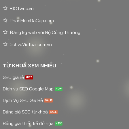
BICTweb.vn
PhanMemDaCap.com
Đăng ký web với Bộ Công Thương
DichvuVietbai.com.vn
TỪ KHOÁ XEM NHIỀU
SEO giá rẻ
Dịch vụ SEO Google Map
Dịch Vụ SEO Giá Rẻ
Bảng giá SEO từ khoá
Bảng giá thiết kế đồ họa