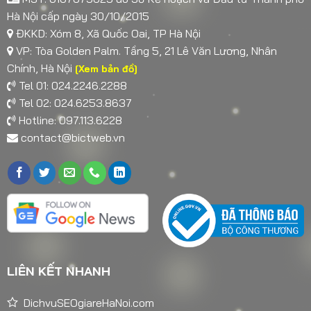
Hà Nội cấp ngày 30/10/2015
ĐKKD: Xóm 8, Xã Quốc Oai, TP Hà Nội
VP: Tòa Golden Palm. Tầng 5, 21 Lê Văn Lương, Nhân
Chính, Hà Nội
[Xem bản đồ]
Tel 01: 024.2246.2288
Tel 02: 024.6253.8637
Hotline: 097.113.6228
contact@bictweb.vn
LIÊN KẾT NHANH
DichvuSEOgiareHaNoi.com