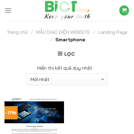
Skip
to
content
Trang chủ
/
MẪU GIAO DIỆN WEBSITE
/
Landing Page
/
Smartphone
LỌC
Hiển thị kết quả duy nhất
-11%