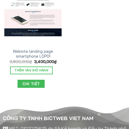
Website landing page
smartphone LDP01
3,800,000
₫
3,400,000
₫
THÊM VÀO GIỎ HÀNG
CHI TIẾT
CÔNG TY TNHH BICTWEB VIET NAM
MST: 0107075625 do Sở Kế hoạch và Đầu tư Thành phố