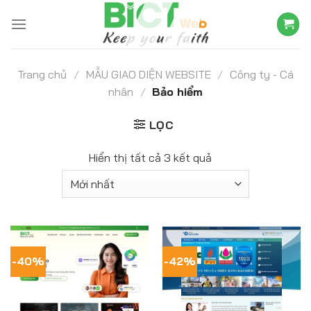
Skip
to
content
Trang chủ
/
MẪU GIAO DIỆN WEBSITE
/
Công ty - Cá
nhân
/
Bảo hiểm
LỌC
Hiển thị tất cả 3 kết quả
-40%
-42%