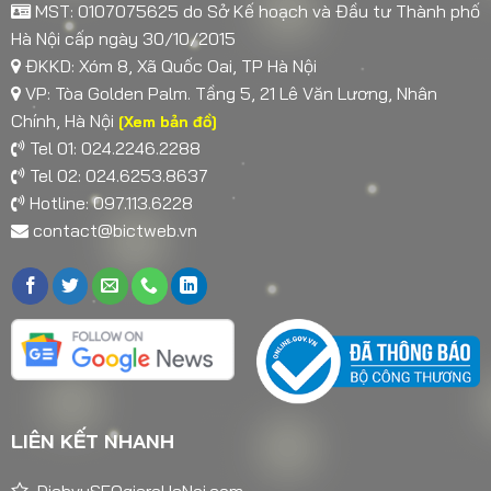
MST: 0107075625 do Sở Kế hoạch và Đầu tư Thành phố
Hà Nội cấp ngày 30/10/2015
ĐKKD: Xóm 8, Xã Quốc Oai, TP Hà Nội
VP: Tòa Golden Palm. Tầng 5, 21 Lê Văn Lương, Nhân
Chính, Hà Nội
[Xem bản đồ]
Tel 01: 024.2246.2288
Tel 02: 024.6253.8637
Hotline: 097.113.6228
contact@bictweb.vn
LIÊN KẾT NHANH
DichvuSEOgiareHaNoi.com