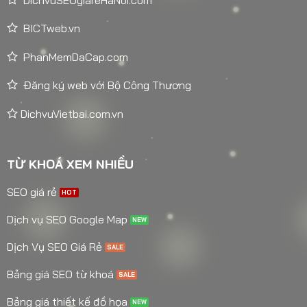
BICTweb.vn
PhanMemDaCap.com
Đăng ký web với Bộ Công Thương
DichvuVietbai.com.vn
TỪ KHOÁ XEM NHIỀU
SEO giá rẻ
Dịch vụ SEO Google Map
Dịch Vụ SEO Giá Rẻ
Bảng giá SEO từ khoá
Bảng giá thiết kế đồ họa