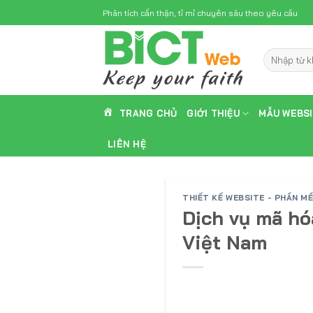
Skip
Phân tích cẩn thận, tỉ mỉ chuyên sâu theo yêu cầu
to
content
Tìm
kiếm:
TRANG CHỦ
GIỚI THIỆU
MẪU WEBS
LIÊN HỆ
THIẾT KẾ WEBSITE - PHẦN M
Dịch vụ mã hó
Việt Nam