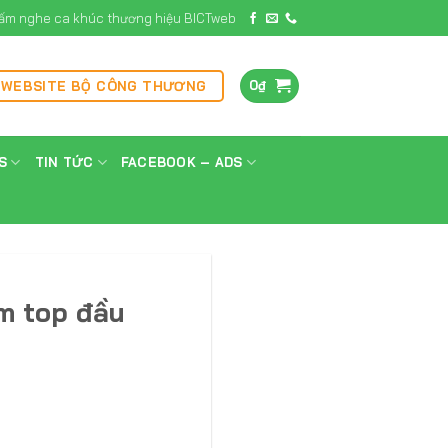
ấm nghe ca khúc thương hiệu BICTweb
0
₫
 WEBSITE BỘ CÔNG THƯƠNG
S
TIN TỨC
FACEBOOK – ADS
m top đầu