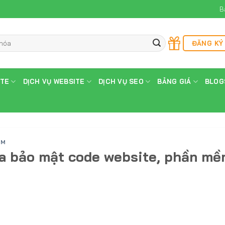
B
ĐĂNG KÝ
ITE
DỊCH VỤ WEBSITE
DỊCH VỤ SEO
BẢNG GIÁ
BLOG
ỀM
a bảo mật code website, phần mề