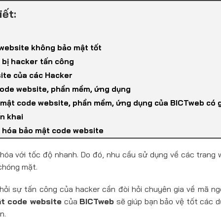
iết:
website không bảo mật tốt
 bị hacker tấn công
ite của các Hacker
 code website, phần mềm, ứng dụng
 mật code website, phần mềm, ứng dụng của BICTweb có gì
ển khai
ã hóa bảo mật code website
 hóa với tốc độ nhanh. Do đó, nhu cầu sử dụng về các tran
 chóng mặt.
hỏi sự tấn công của hacker cần đòi hỏi chuyên gia về mã ngô
ật code website
của
BICTweb
sẽ giúp bạn bảo vệ tốt các d
n.