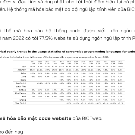
à đơn vị đầu tiên và duy nhất cho tới thời điểm hiện tại c
n. Hệ thống mã hóa bảo mật do đội ngũ lập trình viên của BI
i thể mã hóa các hệ thống code được viết trên ngôn n
 năm 2022 có tới 77.5% website sử dụng ngôn ngữ lập trình P
 mã hóa bảo mật code website
của BICTweb:
ho đến nay