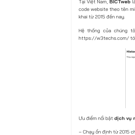
Tại Việt Nam,
BICTweb
l
code website theo tên miề
khai từ 2015 đến nay.
Hệ thống của chúng tô
https://w3techs.com/ tới
Ưu điểm nổi bật
dịch vụ
– Chạy ổn định từ 2015 c