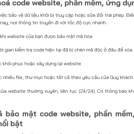
 hoá code website, phần mềm, ứng dụ
việc bảo vệ dữ liệu khỏi bị truy cập hoặc sửa đổi trái phép. Đi
nay, nơi thông tin truyền đi với tốc độ cực nhanh.
h khi website của bạn được bảo mật mã hóa:
ời gian kiểm tra code hiện tại đã bị chèn mã độc ở đâu để xóa.
ệc khôi phục hoặc xây dựng lại website
 nhiều file, thư mục hoặc tất cả theo yêu cầu của Quý khách.
ủa website thường xuyên, liên tục (24/24). Có thông báo kh
á bảo mật code website, phần mềm
nổi bật