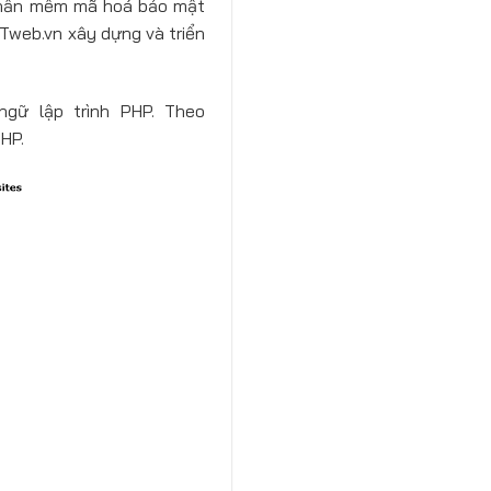
ó phần mềm mã hoá bảo mật
CTweb.vn xây dựng và triển
gữ lập trình PHP. Theo
HP.