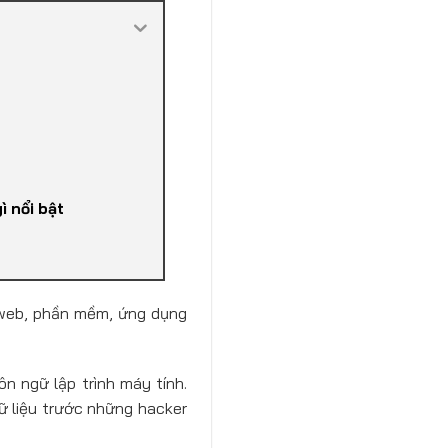
 nổi bật
g web, phần mềm, ứng dụng
n ngữ lập trình máy tính.
ữ liệu trước những hacker