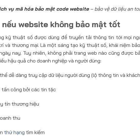
ịch vụ mã hóa bảo mật code website
– bảo vệ dữ liệu an to
nếu website không bảo mật tốt
g kỹ thuật số được dùng để truyền tải thông tin tới mọi ngư
 trí và thương mại. Là một sáng tạo kỹ thuật số, khái niệm b
 ngày nay. Tuy nhiên, không phải trang web nào cũng được b
iều hậu quả cho doanh nghiệp và người dùng:
thể dễ dàng truy cập dữ liệu người dùng (lộ thông tin và khác
 tấn công bởi các tin tặc
y tín thương hiệu
doanh thu
ến
thứ hạng
tìm kiếm