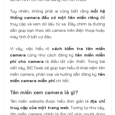
Tuy nhiên, không phải ai cũng biết rằng
mỗi hệ
thống camera đều có một tên miền riêng
để
truy cập và xem dữ liệu từ xa. Đây chính là đường
dẫn giúp bạn theo dõi camera trên điện thoại hoặc
máy tính ở bất cứ đâu.
Vì vậy, việc hiểu rõ
cách kiểm tra tên miền
camera
cũng như cách đăng ký
tên miền miễn
phí cho camera
là điều rất cần thiết. Trong bài
viết này, BICTweb sẽ giúp bạn hiểu rõ khái niệm tên
miền camera, phân loại và hướng dẫn đăng ký
tên
miền camera miễn phí
chi tiết.
Tên miền xem camera là gì?
Tên miền website được hiểu đơn giản là
địa chỉ
truy cập của một trang web
. Tương tự như vậy,
tên miền camera chính là địa chỉ giúp người dùng