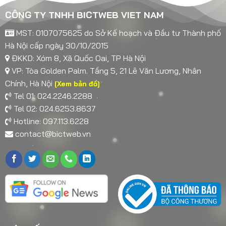
CÔNG TY TNHH BICTWEB VIET NAM
MST: 0107075625 do Sở Kế hoạch và Đầu tư Thành phố
Hà Nội cấp ngày 30/10/2015
ĐKKD: Xóm 8, Xã Quốc Oai, TP Hà Nội
VP: Tòa Golden Palm. Tầng 5, 21 Lê Văn Lương, Nhân
Chính, Hà Nội
[Xem bản đồ]
Tel 01: 024.2246.2288
Tel 02: 024.6253.8637
Hotline: 097.113.6228
contact@bictweb.vn