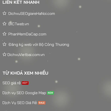
LIÊN KẾT NHANH
DichvuSEOgiareHaNoi.com
BICTweb.vn
PhanMemDaCap.com
Đăng ký web với Bộ Công Thương
DichvuVietbai.com.vn
TỪ KHOÁ XEM NHIỀU
SEO giá rẻ
Dịch vụ SEO Google Map
Dịch Vụ SEO Giá Rẻ