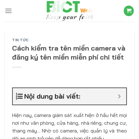
Skip
to
content
TIN TỨC
Cách kiểm tra tên miền camera và
đăng ký tên miền miễn phí chi tiết
Nội dung bài viết:
Hiện nay, camera giám sát xuất hiện ở hầu hết mọi
nơi như văn phòng, cửa hàng, nhà riêng, chung cư,
thang máy… Nhờ có camera, việc quản lý và theo
dõi an ninh trở nên dễ dàng hơn rất nhiều.