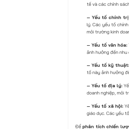
tế và các chính sách
– Yếu tố chính trị
lý. Các yếu tố chín
môi trường kinh doa
– Yếu tố văn hóa:
ảnh hưởng đến nhu c
– Yếu tố kỹ thuật
tố này ảnh hưởng đế
– Yếu tố địa lý:
Yếu
doanh nghiệp, môi t
– Yếu tố xã hội:
Yế
giáo dục. Các yếu t
Để
phân tích chiến lư