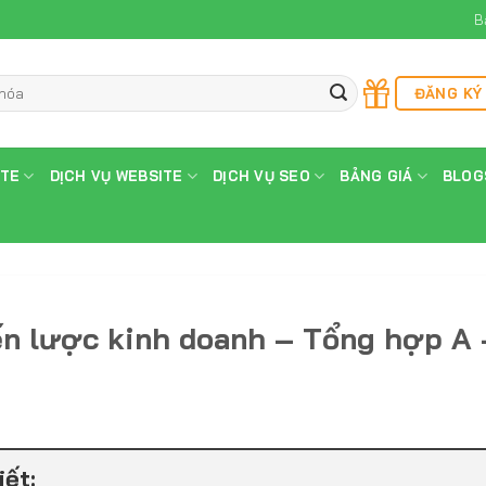
B
ĐĂNG KÝ
ITE
DỊCH VỤ WEBSITE
DỊCH VỤ SEO
BẢNG GIÁ
BLOG
ến lược kinh doanh – Tổng hợp A 
iết: