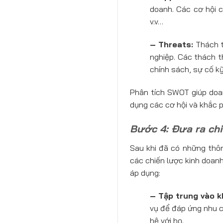
doanh. Các cơ hội c
v.v…
– Threats:
Thách t
nghiệp. Các thách t
chính sách, sự cố kỹ
Phân tích SWOT giúp doan
dụng các cơ hội và khắc 
Bước 4: Đưa ra ch
Sau khi đã có những thôn
các chiến lược kinh doanh
áp dụng:
– Tập trung vào k
vụ để đáp ứng nhu c
hệ với họ.