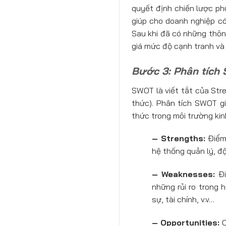
quyết định chiến lược ph
giúp cho doanh nghiệp có
Sau khi đã có những thôn
giá mức độ cạnh tranh và
Bước 3: Phân tích
SWOT là viết tắt của Str
thức). Phân tích SWOT gi
thức trong môi trường kin
– Strengths:
Điểm 
hệ thống quản lý, đội
– Weaknesses:
Đi
những rủi ro trong 
sự, tài chính, v.v…
– Opportunities:
C