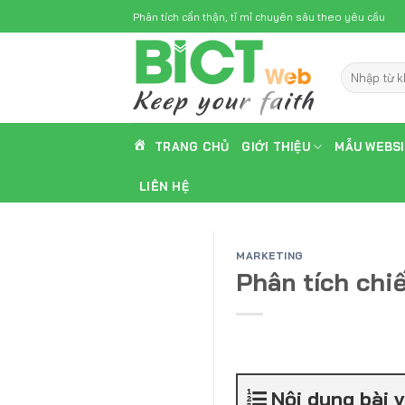
Skip
Phân tích cẩn thận, tỉ mỉ chuyên sâu theo yêu cầu
to
content
Tìm
kiếm:
TRANG CHỦ
GIỚI THIỆU
MẪU WEBS
LIÊN HỆ
MARKETING
Phân tích chi
Nội dung bài v