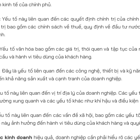
 kinh tế của chính phủ.
: Yếu tố này liên quan đến các quyết định chính trị của chín
h trị bao gồm các chính sách về thuế, quy định về đầu tư nướ
nh.
Yếu tố văn hóa bao gồm các giá trị, thói quen và tập tục của
ầu và hành vi tiêu dùng của khách hàng.
:
Đây là yếu tố liên quan đến các công nghệ, thiết bị và kỹ n
n khả năng sản xuất và cạnh tranh của doanh nghiệp.
 tố này liên quan đến vị trí địa lý của doanh nghiệp. Các yếu t
rường xung quanh và các yếu tố khác như khí hậu và điều kiện 
u tố này liên quan đến các vấn đề xã hội, bao gồm các yếu tố
ố này ảnh hưởng đến hành vi tiêu dùng của khách hàng và quy
ợc kinh doanh
hiệu quả, doanh nghiệp cần phải hiểu rõ các yế