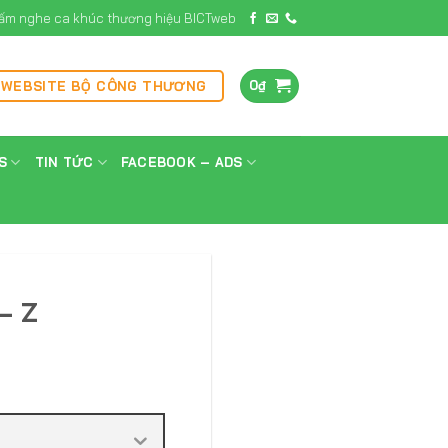
ấm nghe ca khúc thương hiệu BICTweb
0
₫
 WEBSITE BỘ CÔNG THƯƠNG
S
TIN TỨC
FACEBOOK – ADS
– Z