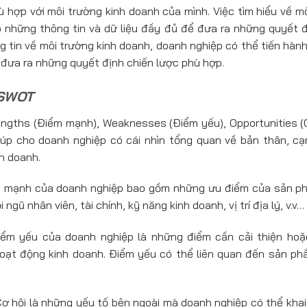
ù hợp với môi trường kinh doanh của mình. Việc tìm hiểu về m
 những thông tin và dữ liệu đầy đủ để đưa ra những quyết 
g tin về môi trường kinh doanh, doanh nghiệp có thể tiến hà
 đưa ra những quyết định chiến lược phù hợp.
 SWOT
engths (Điểm mạnh), Weaknesses (Điểm yếu), Opportunities (
úp cho doanh nghiệp có cái nhìn tổng quan về bản thân, cạ
h doanh.
mạnh của doanh nghiệp bao gồm những ưu điểm của sản phẩ
 ngũ nhân viên, tài chính, kỹ năng kinh doanh, vị trí địa lý, v.v…
ểm yếu của doanh nghiệp là những điểm cần cải thiện hoặ
hoạt động kinh doanh. Điểm yếu có thể liên quan đến sản phẩ
ơ hội là những yếu tố bên ngoài mà doanh nghiệp có thể khai