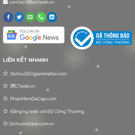
contact@bictweb.vn
LIÊN KẾT NHANH
DichvuSEOgiareHaNoi.com
BICTweb.vn
PhanMemDaCap.com
Đăng ký web với Bộ Công Thương
DichvuVietbai.com.vn