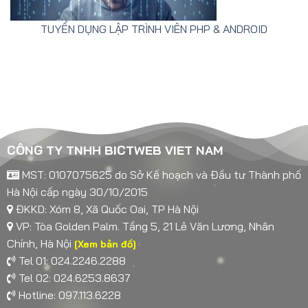
TUYỂN DỤNG LẬP TRÌNH VIÊN PHP & ANDROID
CÔNG TY TNHH BICTWEB VIET NAM
MST: 0107075625 do Sở Kế hoạch và Đầu tư Thành phố
Hà Nội cấp ngày 30/10/2015
ĐKKD: Xóm 8, Xã Quốc Oai, TP Hà Nội
VP: Tòa Golden Palm. Tầng 5, 21 Lê Văn Lương, Nhân
Chính, Hà Nội
[Xem bản đồ]
Tel 01: 024.2246.2288
Tel 02: 024.6253.8637
Hotline: 097.113.6228