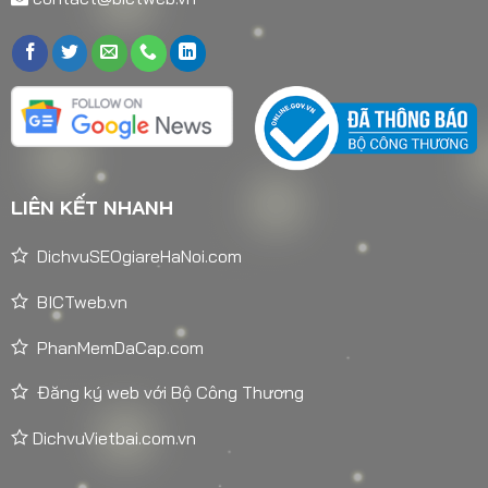
LIÊN KẾT NHANH
DichvuSEOgiareHaNoi.com
BICTweb.vn
PhanMemDaCap.com
Đăng ký web với Bộ Công Thương
DichvuVietbai.com.vn