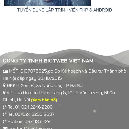
TUYỂN DỤNG LẬP TRÌNH VIÊN PHP & ANDROID
CÔNG TY TNHH BICTWEB VIET NAM
MST: 0107075625 do Sở Kế hoạch và Đầu tư Thành phố
Hà Nội cấp ngày 30/10/2015
ĐKKD: Xóm 8, Xã Quốc Oai, TP Hà Nội
VP: Tòa Golden Palm. Tầng 5, 21 Lê Văn Lương, Nhân
Chính, Hà Nội
[Xem bản đồ]
Tel 01: 024.2246.2288
Tel 02: 024.6253.8637
Hotline: 097.113.6228
contact@bictweb.vn