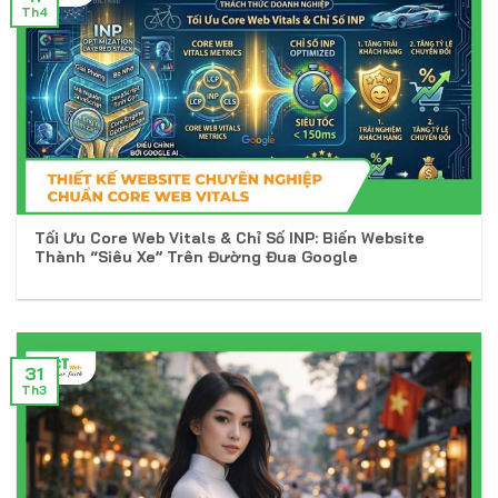
Th4
Tối Ưu Core Web Vitals & Chỉ Số INP: Biến Website
Thành “Siêu Xe” Trên Đường Đua Google
31
Th3