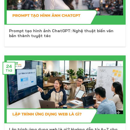
Prompt tạo hình ảnh ChatGPT: Nghệ thuật biến văn
bản thành tuyệt tác
24
Th3
Lập trình ứng dụng web là gì? Hướng dẫn từ A–Z cho