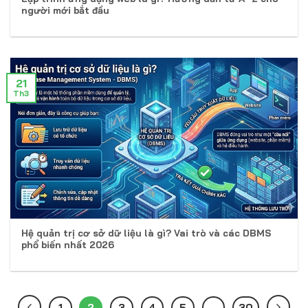
người mới bắt đầu
21
Th3
Hệ quản trị cơ sở dữ liệu là gì? Vai trò và các DBMS
phổ biến nhất 2026
1
2
3
4
5
…
30