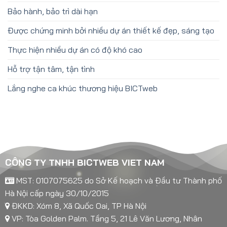
Bảo hành, bảo trì dài hạn
Được chứng minh bởi nhiều dự án thiết kế đẹp, sáng tạo
Thực hiện nhiều dự án có độ khó cao
Hỗ trợ tận tâm, tận tình
Lắng nghe ca khúc thương hiệu BICTweb
CÔNG TY TNHH BICTWEB VIET NAM
MST: 0107075625 do Sở Kế hoạch và Đầu tư Thành phố
Hà Nội cấp ngày 30/10/2015
ĐKKD: Xóm 8, Xã Quốc Oai, TP Hà Nội
VP: Tòa Golden Palm. Tầng 5, 21 Lê Văn Lương, Nhân