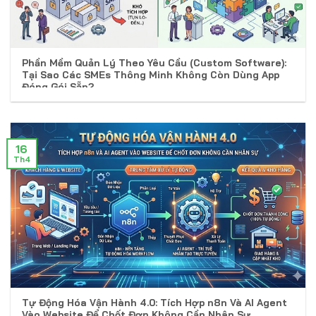
Phần Mềm Quản Lý Theo Yêu Cầu (Custom Software):
Tại Sao Các SMEs Thông Minh Không Còn Dùng App
Đóng Gói Sẵn?
16
Th4
Tự Động Hóa Vận Hành 4.0: Tích Hợp n8n Và AI Agent
Vào Website Để Chốt Đơn Không Cần Nhân Sự