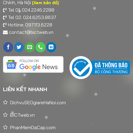
Chính, Hà Nội
[Xem bản đồ]
Tel 01: 024.2246.2288
Tel 02: 024.6253.8637
Hotline: 097.113.6228
contact@bictweb.vn
LIÊN KẾT NHANH
DichvuSEOgiareHaNoi.com
BICTweb.vn
PhanMemDaCap.com