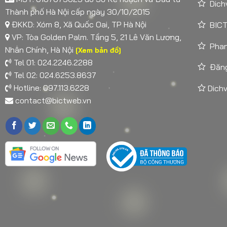
Dich
Thành phố Hà Nội cấp ngày 30/10/2015
ĐKKD: Xóm 8, Xã Quốc Oai, TP Hà Nội
BICT
VP: Tòa Golden Palm. Tầng 5, 21 Lê Văn Lương,
Pha
Nhân Chính, Hà Nội
[Xem bản đồ]
Tel 01: 024.2246.2288
Đăng
Tel 02: 024.6253.8637
Hotline: 097.113.6228
Dichv
contact@bictweb.vn