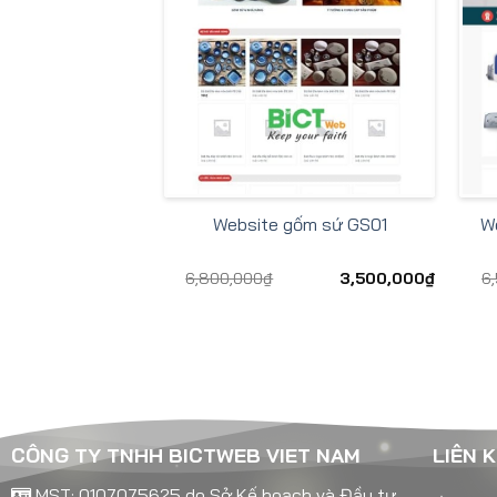
Website gốm sứ GS01
We
6,800,000
₫
3,500,000
₫
6
CÔNG TY TNHH BICTWEB VIET NAM
LIÊN 
MST: 0107075625 do Sở Kế hoạch và Đầu tư