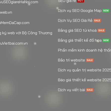
SEO giá rẻ
vuSEOgiareHaNoi.com
Dịch vụ SEO Google Map
web.vn
Dịch Vụ SEO Giá Rẻ
nMemDaCap.com
Bảng giá SEO từ khoá
 ký web với Bộ Công Thương
Bảng giá thiết kế đồ họa
uVietbai.com.vn
Phần mềm kinh doanh hệ thố
Bảo trì website
Dịch vụ quản trị website 202
Báo giá thiết kế website 202
Dịch vụ viết bài