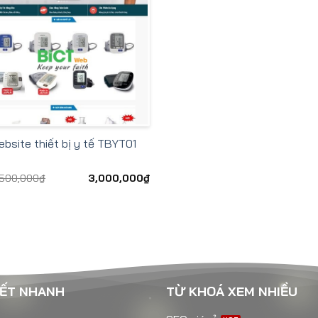
bsite thiết bị y tế TBYT01
,500,000
₫
3,000,000
₫
KẾT NHANH
TỪ KHOÁ XEM NHIỀU