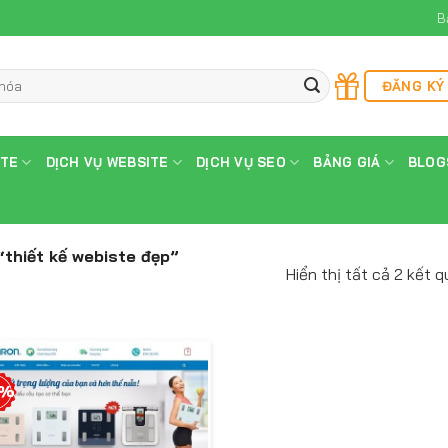
B
ĐĂNG KÝ
ITE
DỊCH VỤ WEBSITE
DỊCH VỤ SEO
BẢNG GIÁ
BLOG
thiết kế webiste đẹp”
Hiển thị tất cả 2 kết q
4%