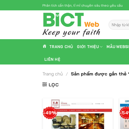
Skip
Phân tích cẩn thận, tỉ mỉ chuyên sâu theo yêu cầu
to
content
Tìm
kiếm:
TRANG CHỦ
GIỚI THIỆU
MẪU WEBS
LIÊN HỆ
Trang chủ
/
Sản phẩm được gắn thẻ “
LỌC
-49%
-5