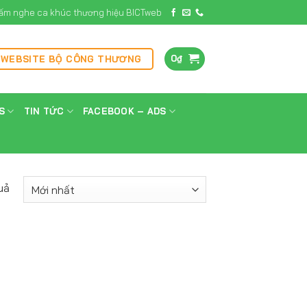
ấm nghe ca khúc thương hiệu BICTweb
0
₫
 WEBSITE BỘ CÔNG THƯƠNG
S
TIN TỨC
FACEBOOK – ADS
uả