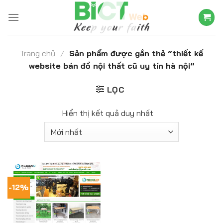
Skip
to
content
Trang chủ
/
Sản phẩm được gắn thẻ “thiết kế
website bán đồ nội thất cũ uy tín hà nội”
LỌC
Hiển thị kết quả duy nhất
-12%