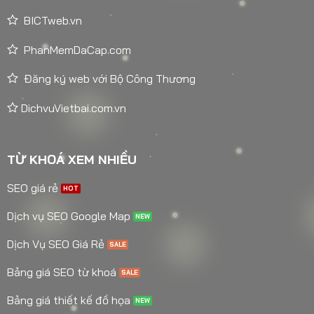
BICTweb.vn
PhanMemDaCap.com
Đăng ký web với Bộ Công Thương
DichvuVietbai.com.vn
TỪ KHOÁ XEM NHIỀU
SEO giá rẻ
Dịch vụ SEO Google Map
Dịch Vụ SEO Giá Rẻ
Bảng giá SEO từ khoá
Bảng giá thiết kế đồ họa