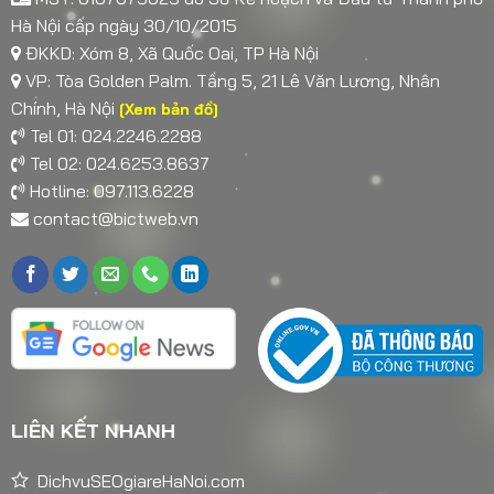
Hà Nội cấp ngày 30/10/2015
ĐKKD: Xóm 8, Xã Quốc Oai, TP Hà Nội
VP: Tòa Golden Palm. Tầng 5, 21 Lê Văn Lương, Nhân
Chính, Hà Nội
[Xem bản đồ]
Tel 01: 024.2246.2288
Tel 02: 024.6253.8637
Hotline: 097.113.6228
contact@bictweb.vn
LIÊN KẾT NHANH
DichvuSEOgiareHaNoi.com