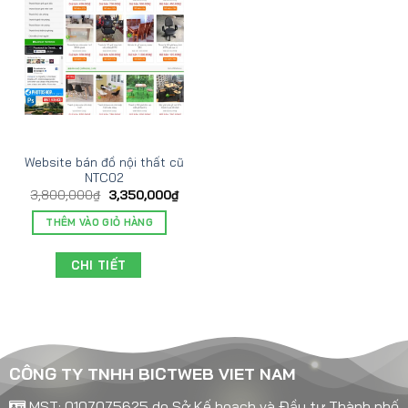
Website bán đồ nội thất cũ
NTC02
3,800,000
₫
3,350,000
₫
THÊM VÀO GIỎ HÀNG
CHI TIẾT
CÔNG TY TNHH BICTWEB VIET NAM
MST: 0107075625 do Sở Kế hoạch và Đầu tư Thành phố