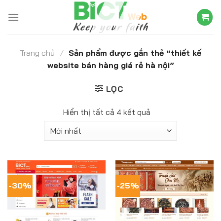
Skip
to
content
Trang chủ
/
Sản phẩm được gắn thẻ “thiết kế
website bán hàng giá rẻ hà nội”
LỌC
Hiển thị tất cả 4 kết quả
-30%
-25%