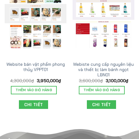
Website bán vật phẩm phong
Webiste cung cấp nguyên liệu
thủy VPPT01
và thiết bị làm bánh ngọt
LBN01
4,300,000
₫
3,950,000
₫
3,600,000
₫
3,100,000
₫
THÊM VÀO GIỎ HÀNG
THÊM VÀO GIỎ HÀNG
CHI TIẾT
CHI TIẾT