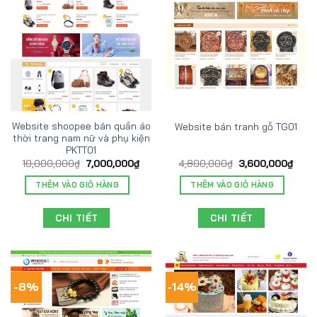
Website shoopee bán quần áo
Website bán tranh gỗ TG01
thời trang nam nữ và phụ kiện
PKTT01
10,000,000
₫
7,000,000
₫
4,800,000
₫
3,600,000
₫
THÊM VÀO GIỎ HÀNG
THÊM VÀO GIỎ HÀNG
CHI TIẾT
CHI TIẾT
-8%
-14%