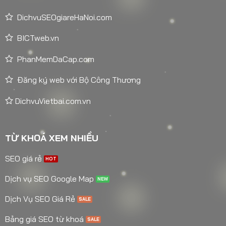
DichvuSEOgiareHaNoi.com
BICTweb.vn
PhanMemDaCap.com
Đăng ký web với Bộ Công Thương
DichvuVietbai.com.vn
TỪ KHOÁ XEM NHIỀU
SEO giá rẻ
Dịch vụ SEO Google Map
Dịch Vụ SEO Giá Rẻ
Bảng giá SEO từ khoá