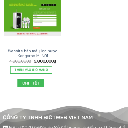
Website bán máy lọc nước
Kangaroo MLN01
4,600,000
₫
3,800,000
₫
THÊM VÀO GIỎ HÀNG
CHI TIẾT
CÔNG TY TNHH BICTWEB VIET NAM
MST: 0107075625 do Sở Kế hoạch và Đầu tư Thành phố