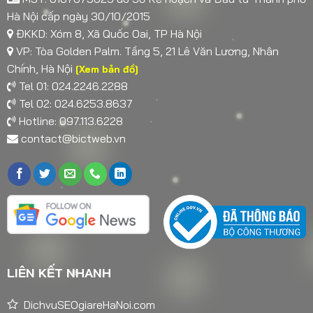
Hà Nội cấp ngày 30/10/2015
ĐKKD: Xóm 8, Xã Quốc Oai, TP Hà Nội
VP: Tòa Golden Palm. Tầng 5, 21 Lê Văn Lương, Nhân
Chính, Hà Nội
[Xem bản đồ]
Tel 01: 024.2246.2288
Tel 02: 024.6253.8637
Hotline: 097.113.6228
contact@bictweb.vn
LIÊN KẾT NHANH
DichvuSEOgiareHaNoi.com