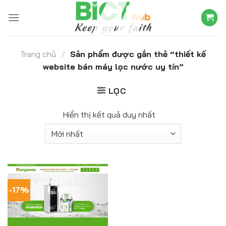
Skip
to
content
Trang chủ
/
Sản phẩm được gắn thẻ “thiết kế
website bán máy lọc nước uy tín”
LỌC
Hiển thị kết quả duy nhất
-17%