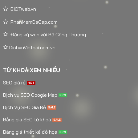
BICTweb.vn
PhanMemDaCap.com
Đăng ký web với Bộ Công Thương
DichvuVietbai.com.vn
TỪ KHOÁ XEM NHIỀU
SEO giá rẻ
Dịch vụ SEO Google Map
Dịch Vụ SEO Giá Rẻ
Bảng giá SEO từ khoá
Bảng giá thiết kế đồ họa