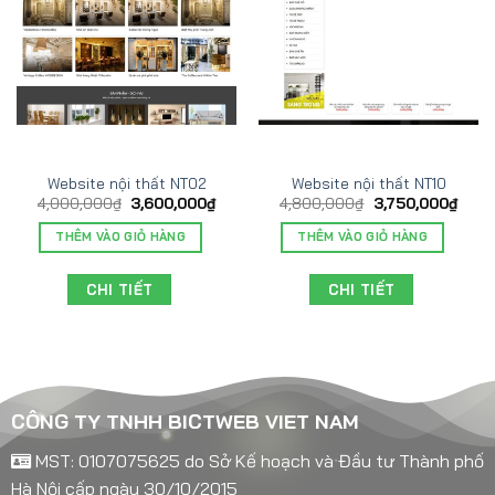
Website nội thất NT02
Website nội thất NT10
4,000,000
₫
3,600,000
₫
4,800,000
₫
3,750,000
₫
THÊM VÀO GIỎ HÀNG
THÊM VÀO GIỎ HÀNG
CHI TIẾT
CHI TIẾT
CÔNG TY TNHH BICTWEB VIET NAM
MST: 0107075625 do Sở Kế hoạch và Đầu tư Thành phố
Hà Nội cấp ngày 30/10/2015