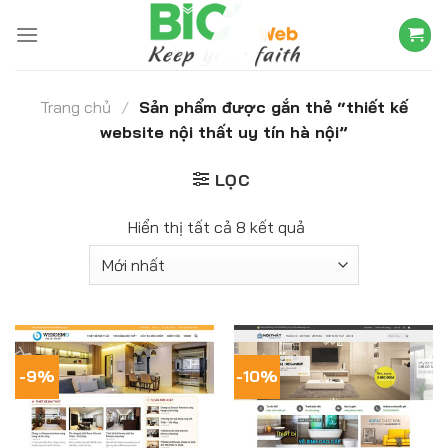
Skip
to
content
Trang chủ
/
Sản phẩm được gắn thẻ “thiết kế
website nội thất uy tín hà nội”
LỌC
Hiển thị tất cả 8 kết quả
-9%
-10%