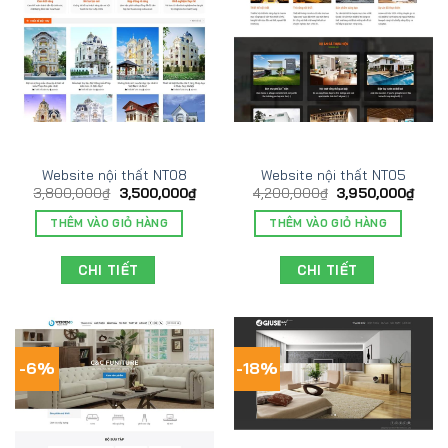
Website nội thất NT08
Website nội thất NT05
3,800,000
₫
3,500,000
₫
4,200,000
₫
3,950,000
₫
THÊM VÀO GIỎ HÀNG
THÊM VÀO GIỎ HÀNG
CHI TIẾT
CHI TIẾT
-6%
-18%