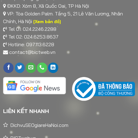
ĐKKD: Xóm 8, Xã Quốc Oai, TP Hà Nội
VP: Tòa Golden Palm. Tầng 5, 21 Lê Văn Lương, Nhân
Chính, Hà Nội
[Xem bản đồ]
Tel 01: 024.2246.2288
Tel 02: 024.6253.8637
Hotline: 097.113.6228
contact@bictweb.vn
LIÊN KẾT NHANH
DichvuSEOgiareHaNoi.com
BICTweb.vn