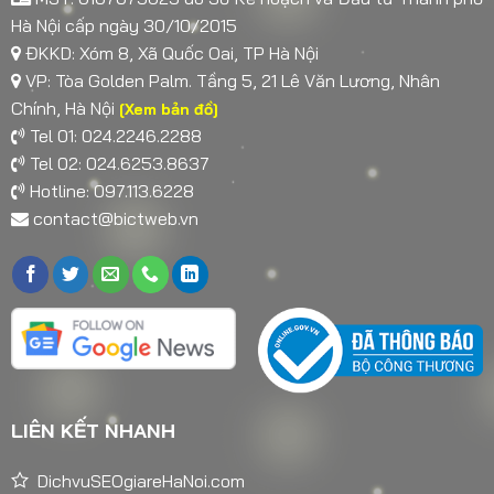
Hà Nội cấp ngày 30/10/2015
ĐKKD: Xóm 8, Xã Quốc Oai, TP Hà Nội
VP: Tòa Golden Palm. Tầng 5, 21 Lê Văn Lương, Nhân
Chính, Hà Nội
[Xem bản đồ]
Tel 01: 024.2246.2288
Tel 02: 024.6253.8637
Hotline: 097.113.6228
contact@bictweb.vn
LIÊN KẾT NHANH
DichvuSEOgiareHaNoi.com