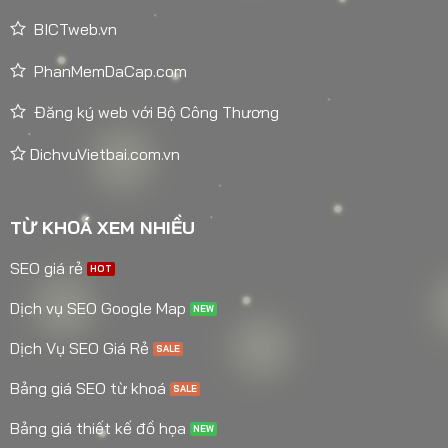
BICTweb.vn
PhanMemDaCap.com
Đăng ký web với Bộ Công Thương
DichvuVietbai.com.vn
TỪ KHOÁ XEM NHIỀU
SEO giá rẻ
Dịch vụ SEO Google Map
Dịch Vụ SEO Giá Rẻ
Bảng giá SEO từ khoá
Bảng giá thiết kế đồ họa