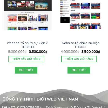
Website tổ chức sự kiện 3
Website tổ chức sự kiện
TCSK03
TCSK01
6,000,000
₫
3,500,000
₫
4,000,000
₫
3,500,000
₫
THÊM VÀO GIỎ HÀNG
THÊM VÀO GIỎ HÀNG
CHI TIẾT
CHI TIẾT
CÔNG TY TNHH BICTWEB VIET NAM
MST: 0107075625 do Sở Kế hoạch và Đầu tư Thành phố