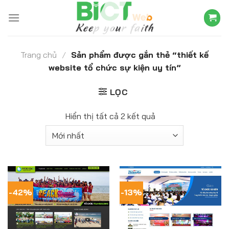
Skip
to
content
Trang chủ
/
Sản phẩm được gắn thẻ “thiết kế
website tổ chức sự kiện uy tín”
LỌC
Hiển thị tất cả 2 kết quả
-42%
-13%