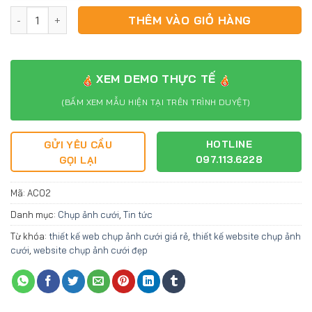
Website chụp ảnh cưới AC02 số lượng
THÊM VÀO GIỎ HÀNG
XEM DEMO THỰC TẾ
(BẤM XEM MẪU HIỆN TẠI TRÊN TRÌNH DUYỆT)
HOTLINE
GỬI YÊU CẦU
097.113.6228
GỌI LẠI
Mã:
AC02
Danh mục:
Chụp ảnh cưới
,
Tin tức
Từ khóa:
thiết kế web chụp ảnh cưới giá rẻ
,
thiết kế website chụp ảnh
cưới
,
website chụp ảnh cưới đẹp