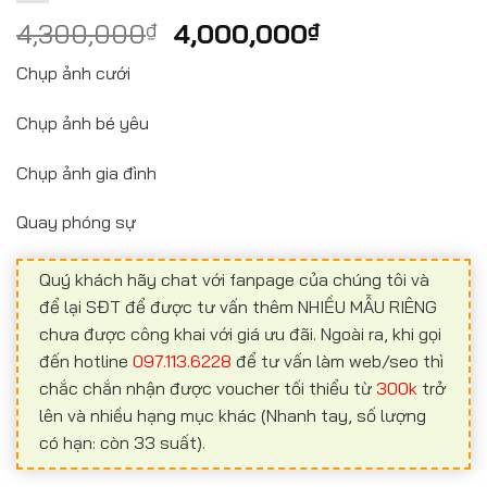
4,300,000
₫
4,000,000
₫
Chụp ảnh cưới
Chụp ảnh bé yêu
Chụp ảnh gia đình
Quay phóng sự
Quý khách hãy chat với fanpage của chúng tôi và
để lại SĐT để được tư vấn thêm NHIỀU MẪU RIÊNG
chưa được công khai với giá ưu đãi. Ngoài ra, khi gọi
đến hotline
097.113.6228
để tư vấn làm web/seo thì
chắc chắn nhận được voucher tối thiểu từ
300k
trở
lên và nhiều hạng mục khác (Nhanh tay, số lượng
có hạn: còn 33 suất).