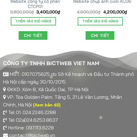
Website công ty cổ phần
Website chụp ảnh cưới AC06
CTCP01
3,800,000
₫
3,400,000
₫
4,600,000
₫
4,200,000
₫
THÊM VÀO GIỎ HÀNG
THÊM VÀO GIỎ HÀNG
CHI TIẾT
CHI TIẾT
CÔNG TY TNHH BICTWEB VIET NAM
MST: 0107075625 do Sở Kế hoạch và Đầu tư Thành phố
Hà Nội cấp ngày 30/10/2015
ĐKKD: Xóm 8, Xã Quốc Oai, TP Hà Nội
VP: Tòa Golden Palm. Tầng 5, 21 Lê Văn Lương, Nhân
Chính, Hà Nội
[Xem bản đồ]
Tel 01: 024.2246.2288
Tel 02: 024.6253.8637
Hotline: 097.113.6228
contact@bictweb.vn