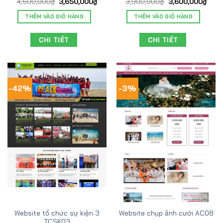
4,500,000
₫
3,650,000
₫
3,900,000
₫
3,600,000
₫
THÊM VÀO GIỎ HÀNG
THÊM VÀO GIỎ HÀNG
CHI TIẾT
CHI TIẾT
-42%
-3%
Website tổ chức sự kiện 3
Website chụp ảnh cưới AC08
TCSK03