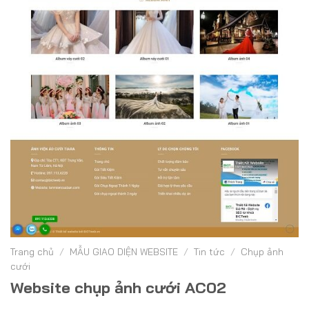
Trang chủ
/
MẪU GIAO DIỆN WEBSITE
/
Tin tức
/
Chụp ảnh
cưới
Website chụp ảnh cưới AC02