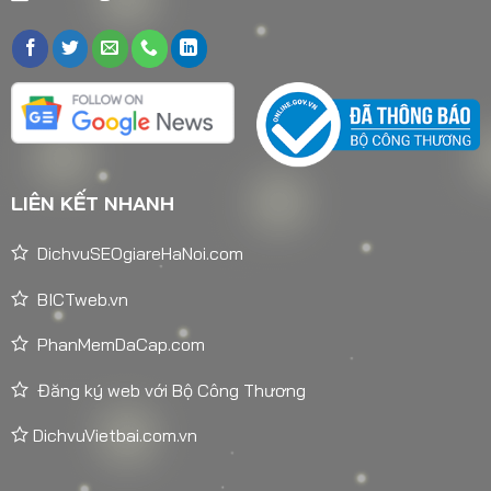
LIÊN KẾT NHANH
DichvuSEOgiareHaNoi.com
BICTweb.vn
PhanMemDaCap.com
Đăng ký web với Bộ Công Thương
DichvuVietbai.com.vn