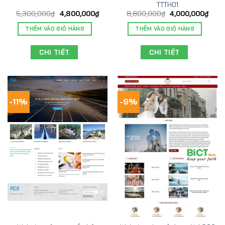
TTTH01
5,300,000
₫
4,800,000
₫
8,800,000
₫
4,000,000
₫
THÊM VÀO GIỎ HÀNG
THÊM VÀO GIỎ HÀNG
CHI TIẾT
CHI TIẾT
-11%
-9%