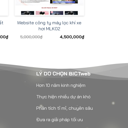
ất
Website công ty máy lọc khí xe
hơi MLK02
000
₫
5,000,000
₫
4,500,000
₫
LÝ DO CHỌN BICTweb
Hơn 10 năm kinh nghiệm
Thực hiện nhiều dự án khó
Phân tích tỉ mỉ, chuyên sâu
Đưa ra giải pháp tối ưu