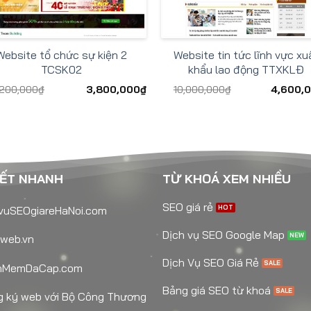
Website tổ chức sự kiện 2
Website tin tức lĩnh vực xu
TCSK02
khẩu lao động TTXKLĐ
,200,000
₫
3,800,000
₫
10,000,000
₫
4,600,
KẾT NHANH
TỪ KHOÁ XEM NHIỀU
SEO giá rẻ
vuSEOgiareHaNoi.com
Dịch vụ SEO Google Map
web.vn
Dịch Vụ SEO Giá Rẻ
nMemDaCap.com
Bảng giá SEO từ khoá
 ký web với Bộ Công Thương