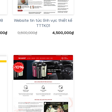
Website tin tức lĩnh vực thiết kế
08
TTTK01
000
₫
9,800,000
₫
4,500,000
₫
-10%