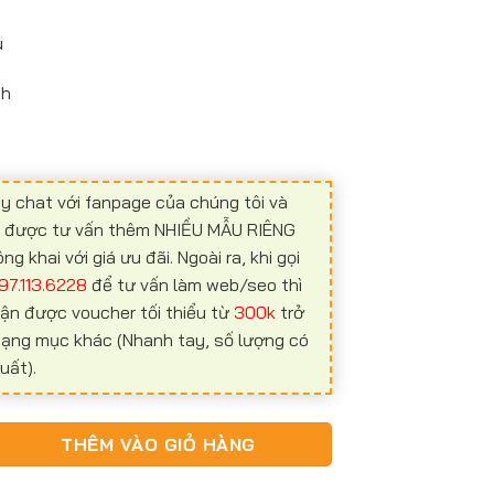
u
nh
y chat với fanpage của chúng tôi và
ể được tư vấn thêm NHIỀU MẪU RIÊNG
 khai với giá ưu đãi. Ngoài ra, khi gọi
97.113.6228
để tư vấn làm web/seo thì
ận được voucher tối thiểu từ
300k
trở
 hạng mục khác (Nhanh tay, số lượng có
uất).
h cưới AC07 số lượng
THÊM VÀO GIỎ HÀNG