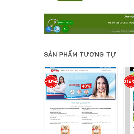
SẢN PHẨM TƯƠNG TỰ
-18%
-19