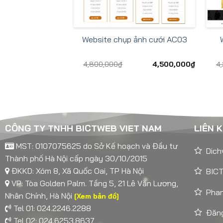
Website chụp ảnh cưới AC03
4,800,000
₫
4,500,000
₫
4
CÔNG TY TNHH BICTWEB VIET NAM
LIÊN 
MST: 0107075625 do Sở Kế hoạch và Đầu tư
Dich
Thành phố Hà Nội cấp ngày 30/10/2015
ĐKKD: Xóm 8, Xã Quốc Oai, TP Hà Nội
BICT
VP: Tòa Golden Palm. Tầng 5, 21 Lê Văn Lương,
Pha
Nhân Chính, Hà Nội
[Xem bản đồ]
Tel 01: 024.2246.2288
Đăng
Tel 02: 024.6253.8637