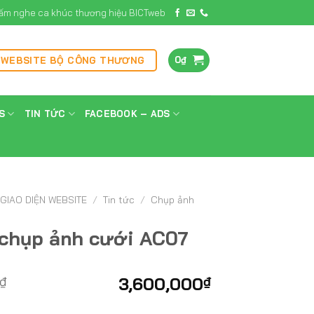
ấm nghe ca khúc thương hiệu BICTweb
0
₫
 WEBSITE BỘ CÔNG THƯƠNG
S
TIN TỨC
FACEBOOK – ADS
GIAO DIỆN WEBSITE
/
Tin tức
/
Chụp ảnh
 chụp ảnh cưới AC07
₫
3,600,000
₫