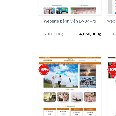
Webs
Website bệnh viện BV04Pro
5,900,000
₫
4,850,000
₫
4
-6%
-10