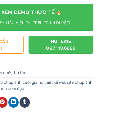
XEM DEMO THỰC TẾ
EM MẪU HIỆN TẠI TRÊN TRÌNH DUYỆT)
HOTLINE
 CẦU
097.113.6228
I
h cưới
,
Tin tức
eb chụp ảnh cưới giá rẻ
,
thiết kế website chụp ảnh
ảnh cưới đẹp