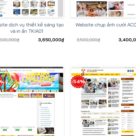
ite dịch vụ thiết kế sáng tạo
Website chụp ảnh cưới AC
và in ấn TKIA01
,500,000
₫
3,650,000
₫
3,500,000
₫
3,400,
%
-54%