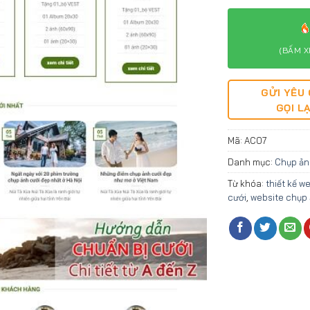
(BẤM X
GỬI YÊU
GỌI LẠ
Mã:
AC07
Danh mục:
Chụp ản
Từ khóa:
thiết kế w
cưới
,
website chụp 