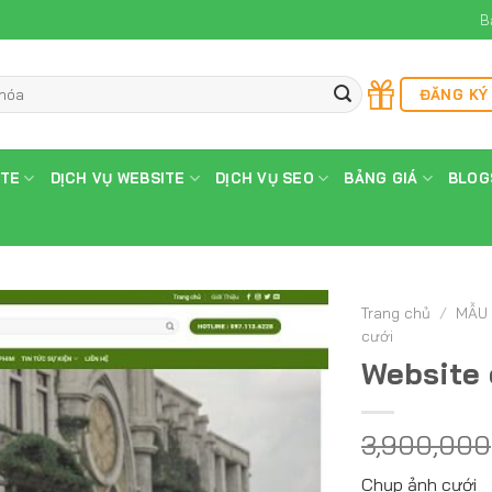
B
ĐĂNG KÝ
ITE
DỊCH VỤ WEBSITE
DỊCH VỤ SEO
BẢNG GIÁ
BLOG
Trang chủ
/
MẪU 
cưới
Website
3,900,000
Chụp ảnh cưới