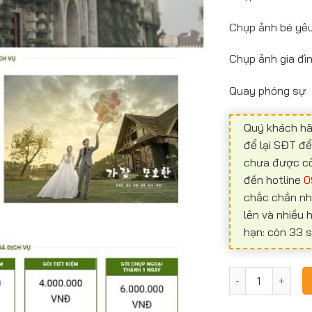
Chụp ảnh bé yê
Chụp ảnh gia đì
Quay phóng sự
Quý khách hã
để lại SĐT đ
chưa được công
đến hotline
0
chắc chắn nh
lên và nhiều
hạn: còn 33 s
Website chụp ản