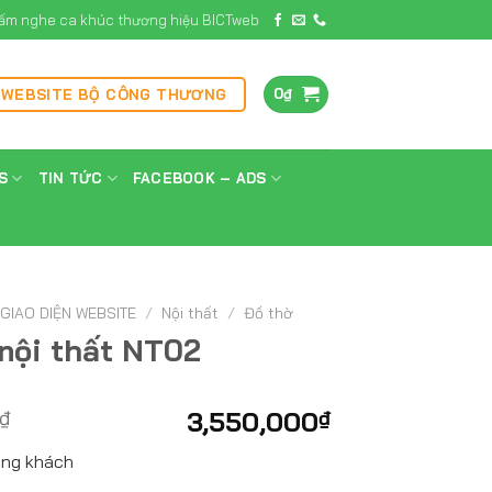
ấm nghe ca khúc thương hiệu BICTweb
0
₫
 WEBSITE BỘ CÔNG THƯƠNG
S
TIN TỨC
FACEBOOK – ADS
GIAO DIỆN WEBSITE
/
Nội thất
/
Đồ thờ
nội thất NT02
₫
3,550,000
₫
òng khách