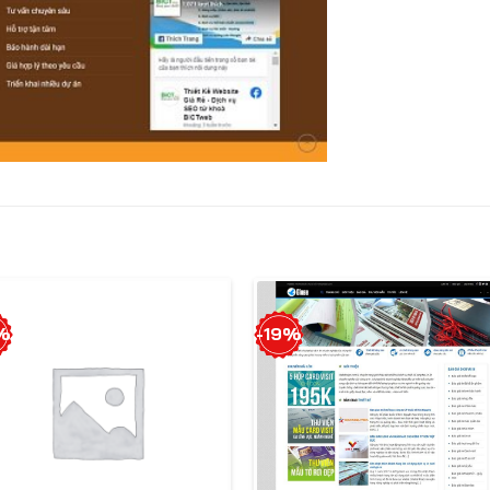
%
-19%