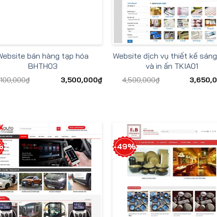
Website bán hàng tạp hóa
Website dịch vụ thiết kế sáng
BHTH03
và in ấn TKIA01
,100,000
₫
3,500,000
₫
4,500,000
₫
3,650,
%
-49%