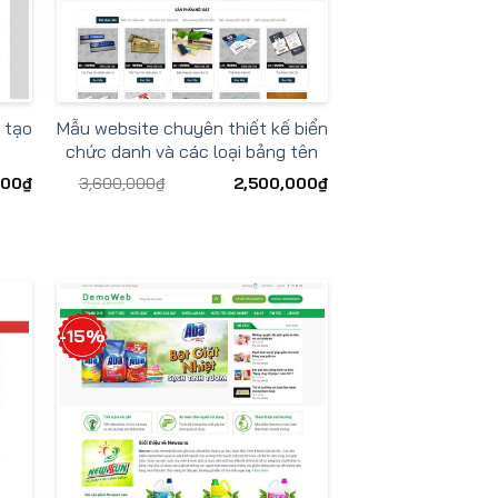
 tạo
Mẫu website chuyên thiết kế biển
chức danh và các loại bảng tên
“sale”
000
₫
3,600,000
₫
2,500,000
₫
-15%