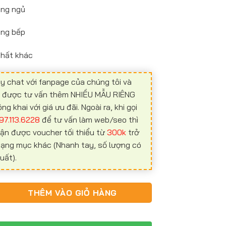
òng ngủ
òng bếp
 thất khác
y chat với fanpage của chúng tôi và
ể được tư vấn thêm NHIỀU MẪU RIÊNG
 khai với giá ưu đãi. Ngoài ra, khi gọi
97.113.6228
để tư vấn làm web/seo thì
ận được voucher tối thiểu từ
300k
trở
 hạng mục khác (Nhanh tay, số lượng có
uất).
t NT02 số lượng
THÊM VÀO GIỎ HÀNG