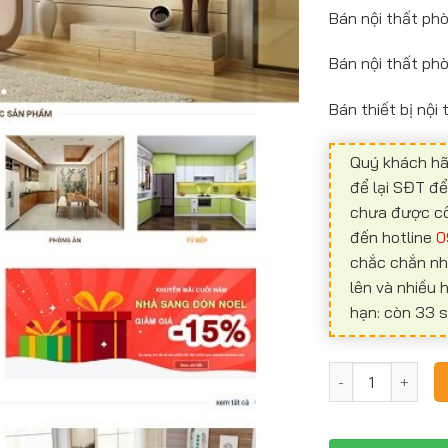
Bán nội thất ph
Bán nội thất ph
Bán thiết bị nội
Quý khách hã
để lại SĐT đ
chưa được công
đến hotline
0
chắc chắn nh
lên và nhiều
hạn: còn 33 s
Website nội thấ