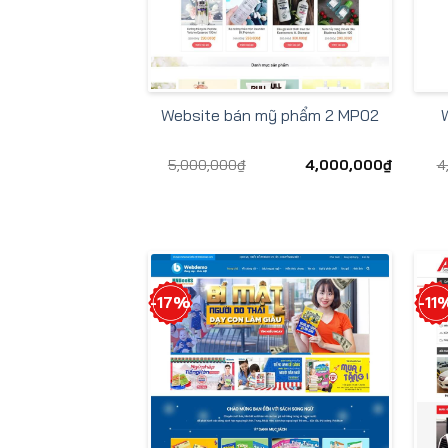
Website bán mỹ phẩm 2 MP02
5,000,000
₫
4,000,000
₫
4
-17%
-11