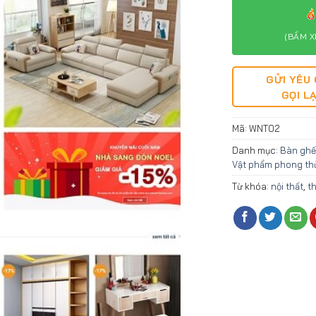
(BẤM X
GỬI YÊU
GỌI LẠ
Mã:
WNT02
Danh mục:
Bàn ghế
Vật phẩm phong th
Từ khóa:
nội thất
,
th