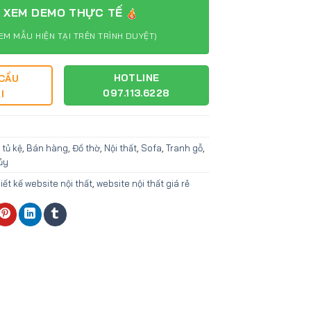
XEM DEMO THỰC TẾ
EM MẪU HIỆN TẠI TRÊN TRÌNH DUYỆT)
HOTLINE
 CẦU
097.113.6228
I
 tủ kệ
,
Bán hàng
,
Đồ thờ
,
Nội thất
,
Sofa
,
Tranh gỗ
,
ủy
iết kế website nội thất
,
website nội thất giá rẻ