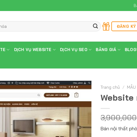
B
ĐĂNG KÝ
ITE
DỊCH VỤ WEBSITE
DỊCH VỤ SEO
BẢNG GIÁ
BLOG
Trang chủ
/
MẪU 
Website 
3,900,000
Bán nội thất ph