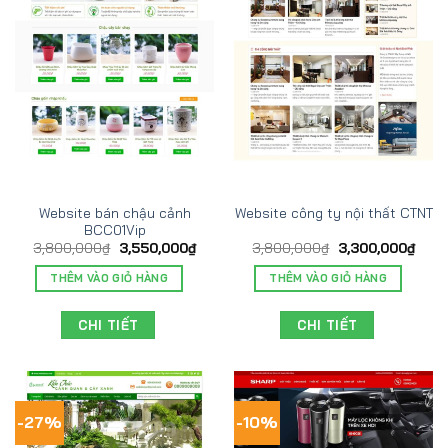
Website bán chậu cảnh
Website công ty nội thất CTNT
BCC01Vip
3,800,000
₫
3,550,000
₫
3,800,000
₫
3,300,000
₫
THÊM VÀO GIỎ HÀNG
THÊM VÀO GIỎ HÀNG
CHI TIẾT
CHI TIẾT
-27%
-10%