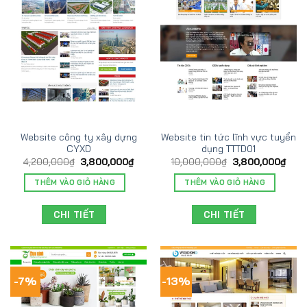
Website công ty xây dựng
Website tin tức lĩnh vực tuyển
CYXD
dụng TTTD01
4,200,000
₫
3,800,000
₫
10,000,000
₫
3,800,000
₫
THÊM VÀO GIỎ HÀNG
THÊM VÀO GIỎ HÀNG
CHI TIẾT
CHI TIẾT
-7%
-13%