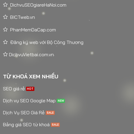
DichvuSEOgiareHaNoi.com
BICTweb.vn
PhanMemDaCap.com
Đăng ký web với Bộ Công Thương
DichvuVietbai.com.vn
TỪ KHOÁ XEM NHIỀU
SEO giá rẻ
Dịch vụ SEO Google Map
Dịch Vụ SEO Giá Rẻ
Bảng giá SEO từ khoá