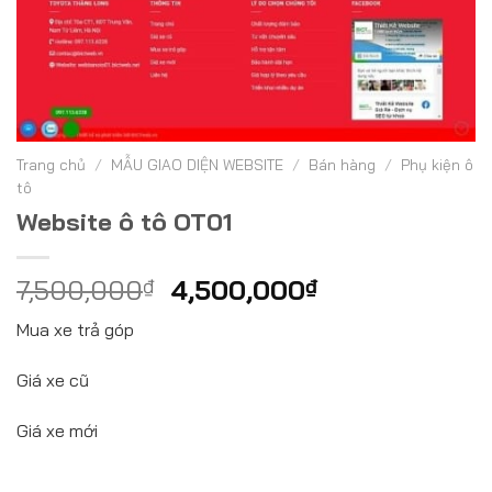
Trang chủ
/
MẪU GIAO DIỆN WEBSITE
/
Bán hàng
/
Phụ kiện ô
tô
Website ô tô OT01
7,500,000
₫
4,500,000
₫
Mua xe trả góp
Giá xe cũ
Giá xe mới