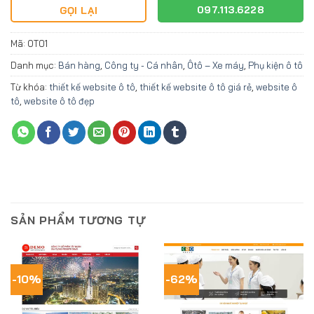
097.113.6228
GỌI LẠI
Mã:
OT01
Danh mục:
Bán hàng
,
Công ty - Cá nhân
,
Ôtô – Xe máy
,
Phụ kiện ô tô
Từ khóa:
thiết kế website ô tô
,
thiết kế website ô tô giá rẻ
,
website ô
tô
,
website ô tô đẹp
SẢN PHẨM TƯƠNG TỰ
-10%
-62%