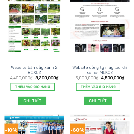
Website bán cây xanh 2
Website công ty máy lọc khí
BCX02
xe hơi MLK02
4,400,000
₫
3,200,000
₫
5,000,000
₫
4,500,000
₫
THÊM VÀO GIỎ HÀNG
THÊM VÀO GIỎ HÀNG
CHI TIẾT
CHI TIẾT
-10%
-60%