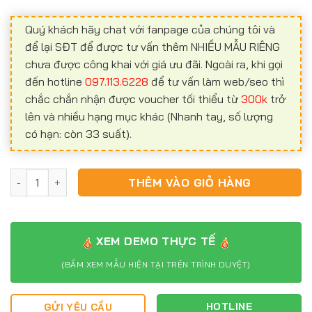
Quý khách hãy chat với fanpage của chúng tôi và
để lại SĐT để được tư vấn thêm NHIỀU MẪU RIÊNG
chưa được công khai với giá ưu đãi. Ngoài ra, khi gọi
đến hotline
097.113.6228
để tư vấn làm web/seo thì
chắc chắn nhận được voucher tối thiểu từ
300k
trở
lên và nhiều hạng mục khác (Nhanh tay, số lượng
có hạn: còn 33 suất).
Website ô tô OT01 số lượng
THÊM VÀO GIỎ HÀNG
XEM DEMO THỰC TẾ
(BẤM XEM MẪU HIỆN TẠI TRÊN TRÌNH DUYỆT)
HOTLINE
GỬI YÊU CẦU