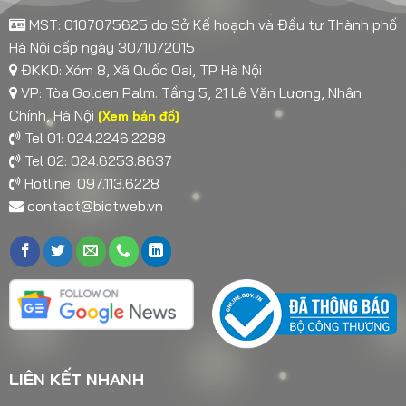
MST: 0107075625 do Sở Kế hoạch và Đầu tư Thành phố
Hà Nội cấp ngày 30/10/2015
ĐKKD: Xóm 8, Xã Quốc Oai, TP Hà Nội
VP: Tòa Golden Palm. Tầng 5, 21 Lê Văn Lương, Nhân
Chính, Hà Nội
[Xem bản đồ]
Tel 01: 024.2246.2288
Tel 02: 024.6253.8637
Hotline: 097.113.6228
contact@bictweb.vn
LIÊN KẾT NHANH