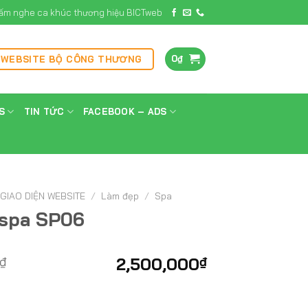
ấm nghe ca khúc thương hiệu BICTweb
0
₫
 WEBSITE BỘ CÔNG THƯƠNG
S
TIN TỨC
FACEBOOK – ADS
GIAO DIỆN WEBSITE
/
Làm đẹp
/
Spa
 spa SP06
₫
2,500,000
₫