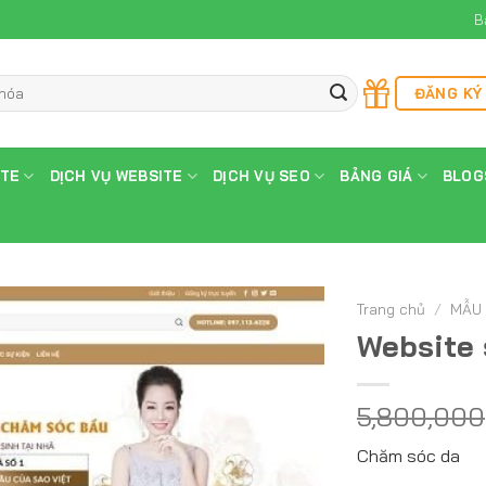
B
ĐĂNG KÝ
ITE
DỊCH VỤ WEBSITE
DỊCH VỤ SEO
BẢNG GIÁ
BLOG
Trang chủ
/
MẪU 
Website
5,800,000
Chăm sóc da