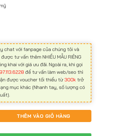
 mỹ
y chat với fanpage của chúng tôi và
ể được tư vấn thêm NHIỀU MẪU RIÊNG
 khai với giá ưu đãi. Ngoài ra, khi gọi
97.113.6228
để tư vấn làm web/seo thì
ận được voucher tối thiểu từ
300k
trở
 hạng mục khác (Nhanh tay, số lượng có
uất).
06 số lượng
THÊM VÀO GIỎ HÀNG