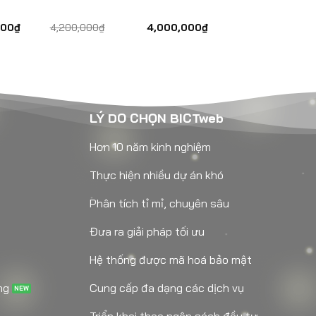
000
₫
4,200,000
₫
4,000,000
₫
LÝ DO CHỌN BICTweb
Hơn 10 năm kinh nghiệm
Thực hiện nhiều dự án khó
Phân tích tỉ mỉ, chuyên sâu
Đưa ra giải pháp tối ưu
Hệ thống được mã hoá bảo mật
ng
Cung cấp đa dạng các dịch vụ
Triển khai theo ngân sách đầu tư