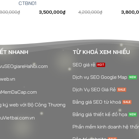
CTBN01
,800,000
₫
3,500,000
₫
4,200,000
₫
3,800,
KẾT NHANH
TỪ KHOÁ XEM NHIỀU
SEO giá rẻ
vuSEOgiareHaNoi.com
Dịch vụ SEO Google Map
web.vn
Dịch Vụ SEO Giá Rẻ
nMemDaCap.com
Bảng giá SEO từ khoá
 ký web với Bộ Công Thương
Bảng giá thiết kế đồ họa
uVietbai.com.vn
Phần mềm kinh doanh hệ thố
Bảo trì website