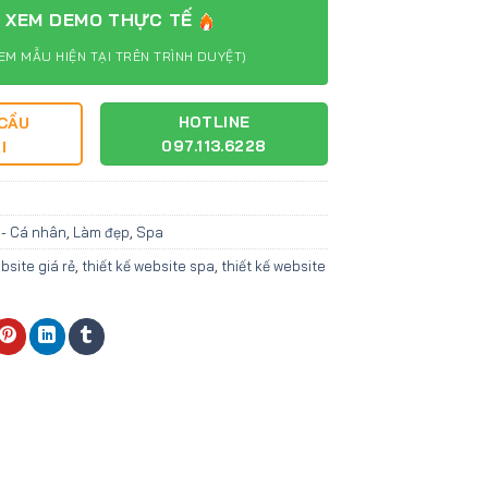
XEM DEMO THỰC TẾ
EM MẪU HIỆN TẠI TRÊN TRÌNH DUYỆT)
HOTLINE
 CẦU
097.113.6228
I
 - Cá nhân
,
Làm đẹp
,
Spa
bsite giá rẻ
,
thiết kế website spa
,
thiết kế website