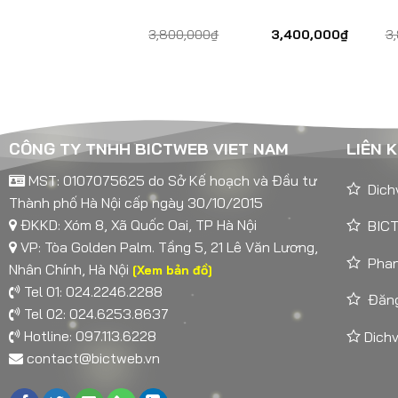
3,800,000
₫
3,400,000
₫
3
CÔNG TY TNHH BICTWEB VIET NAM
LIÊN 
MST: 0107075625 do Sở Kế hoạch và Đầu tư
Dich
Thành phố Hà Nội cấp ngày 30/10/2015
ĐKKD: Xóm 8, Xã Quốc Oai, TP Hà Nội
BICT
VP: Tòa Golden Palm. Tầng 5, 21 Lê Văn Lương,
Pha
Nhân Chính, Hà Nội
[Xem bản đồ]
Tel 01: 024.2246.2288
Đăng
Tel 02: 024.6253.8637
Hotline: 097.113.6228
Dichv
contact@bictweb.vn