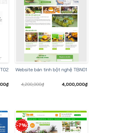
KT02
Website bán tinh bột nghệ TBN01
000
₫
4,200,000
₫
4,000,000
₫
-7%