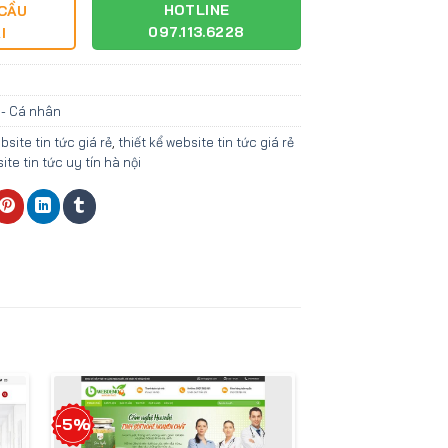
HOTLINE
 CẦU
097.113.6228
I
 - Cá nhân
bsite tin tức giá rẻ
,
thiết kể website tin tức giá rẻ
ite tin tức uy tín hà nội
-5%