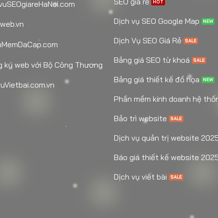
SEO giá rẻ
vuSEOgiareHaNoi.com
Dịch vụ SEO Google Map
web.vn
Dịch Vụ SEO Giá Rẻ
nMemDaCap.com
Bảng giá SEO từ khoá
 ký web với Bộ Công Thương
Bảng giá thiết kế đồ họa
uVietbai.com.vn
Phần mềm kinh doanh hệ thố
Bảo trì website
Dịch vụ quản trị website 202
Báo giá thiết kế website 202
Dịch vụ viết bài