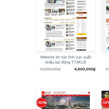
Website tin tức lĩnh vực xuất
khẩu lao động TTXKLĐ
10,000,000
₫
4,600,000
₫
11
-10%
-13