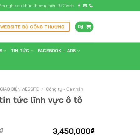
ấm nghe ca khúc thương hiệu BICTweb
0
₫
 WEBSITE BỘ CÔNG THƯƠNG
S
TIN TỨC
FACEBOOK – ADS
GIAO DIỆN WEBSITE
/
Công ty - Cá nhân
in tức lĩnh vực ô tô
₫
3,450,000
₫