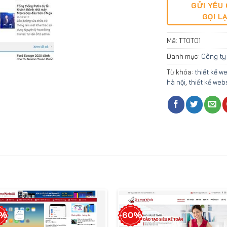
GỬI YÊU
GỌI LẠ
Mã:
TTOT01
Danh mục:
Công ty
Từ khóa:
thiết kế we
hà nội
,
thiết kế webs
3%
-60%