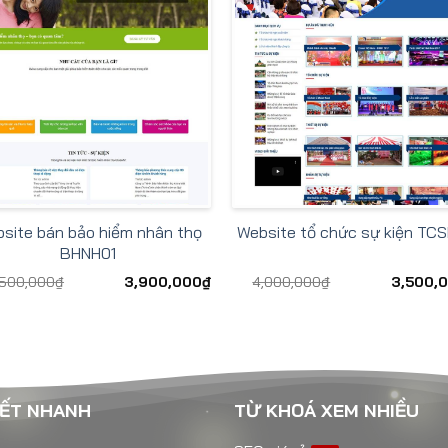
site bán bảo hiểm nhân thọ
Website tổ chức sự kiện TC
BHNH01
,500,000
₫
3,900,000
₫
4,000,000
₫
3,500,
KẾT NHANH
TỪ KHOÁ XEM NHIỀU