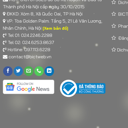
Dich
Thành phố Hà Nội cấp ngày 30/10/2015
ĐKKD: Xóm 8, Xã Quốc Oai, TP Hà Nội
BICT
VP: Tòa Golden Palm. Tầng 5, 21 Lê Văn Lương,
Pha
Nhân Chính, Hà Nội
[Xem bản đồ]
Tel 01: 024.2246.2288
Đăng
Tel 02: 024.6253.8637
Hotline: 097.113.6228
Dichv
contact@bictweb.vn