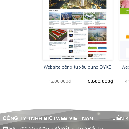
Web
Website công ty xây dựng CYXD
4,200,000
₫
3,800,000
₫
4
CÔNG TY TNHH BICTWEB VIET NAM
LIÊN 
MST: 0107075625 do Sở Kế hoạch và Đầu tư