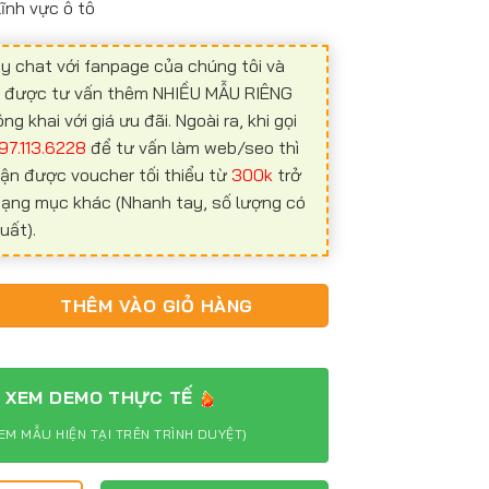
lĩnh vực ô tô
y chat với fanpage của chúng tôi và
ể được tư vấn thêm NHIỀU MẪU RIÊNG
 khai với giá ưu đãi. Ngoài ra, khi gọi
97.113.6228
để tư vấn làm web/seo thì
ận được voucher tối thiểu từ
300k
trở
 hạng mục khác (Nhanh tay, số lượng có
uất).
 lĩnh vực ô tô TTOT01 số lượng
THÊM VÀO GIỎ HÀNG
XEM DEMO THỰC TẾ
EM MẪU HIỆN TẠI TRÊN TRÌNH DUYỆT)