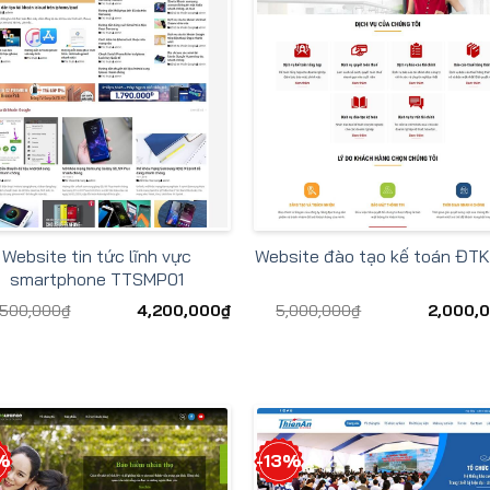
Website tin tức lĩnh vực
Website đào tạo kế toán ĐT
smartphone TTSMP01
,500,000
₫
4,200,000
₫
5,000,000
₫
2,000,
%
-13%