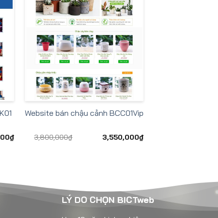
SK01
Website bán chậu cảnh BCC01Vip
000
₫
3,800,000
₫
3,550,000
₫
LÝ DO CHỌN BICTweb