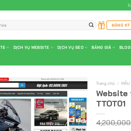
B
ĐĂNG KÝ
ITE
DỊCH VỤ WEBSITE
DỊCH VỤ SEO
BẢNG GIÁ
BLOG
Trang chủ
/
MẪU 
Website t
TTOT01
4,200,000