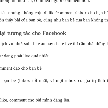
c thông tin hữu ích, có nhiều người comment hơn.
lâu nhưng không chịu đi like/comment /inbox cho bạn bè,
òn thấy bài của bạn bè, cũng như bạn bè của bạn không th
 lại tương tác cho Facebook
ch vụ như: sub, like ảo hay share live thì cần phải dừng l
hư đang phát live quá nhiều.
comment dạo cho bạn bè
bạn bè (Inbox tốt nhất, vì một inbox có giá trị tính
like, comment cho bài mình đăng lên.