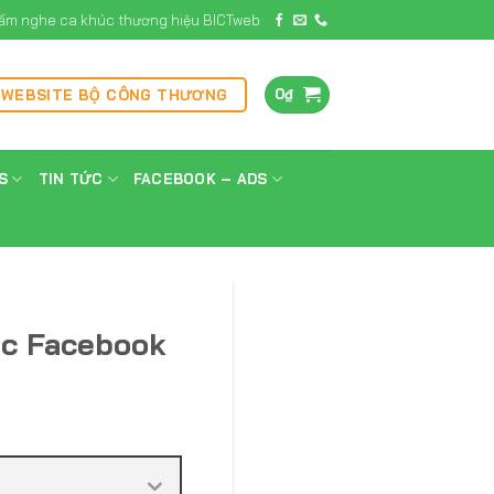
ấm nghe ca khúc thương hiệu BICTweb
0
₫
 WEBSITE BỘ CÔNG THƯƠNG
S
TIN TỨC
FACEBOOK – ADS
ác Facebook