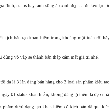
gia đình, status hay, ảnh sống ảo xinh đẹp … để kéo lại t
 với kịch bản tạo khan hiếm trong khoảng một tuần rồi h
ứ đừng vồ vập sẽ thành bán thập cẩm mất giá trị nhé.
tối đa là 3 lần đăng bán hàng cho 3 loại sản phẩm kiểu tạ
ngày 01 status khan hiếm, không đăng gì thêm là đẹp nhấ
 phẩm dưới dạng tạo khan hiếm có kịch bản đã qua kiể