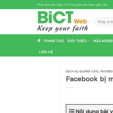
Skip
Phân tích cẩn thận, tỉ mỉ chuyên sâu theo yêu cầu
to
content
Tìm
kiếm:
TRANG CHỦ
GIỚI THIỆU
MẪU WEBS
LIÊN HỆ
DỊCH VỤ QUẢNG CÁO
,
FACEB
Facebook bị m
Nội dung bài v