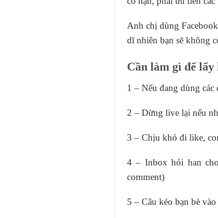
có hạn, phải ưu tiên cá
Anh chị dùng Facebook 
dĩ nhiên bạn sẽ không c
Cần làm gì để lấy
1 – Nếu đang dùng các dị
2 – Dừng live lại nếu n
3 – Chịu khó đi like, 
4 – Inbox hỏi han cho 
comment)
5 – Câu kéo bạn bè vào 