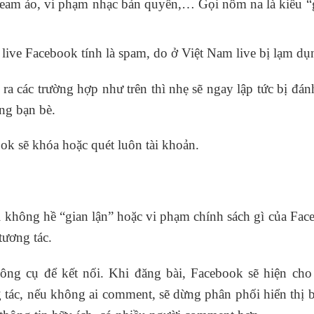
tream ảo, vi phạm nhạc bản quyền,… Gọi nôm na là kiểu “
 live Facebook tính là spam, do ở Việt Nam live bị lạm d
ra các trường hợp như trên thì nhẹ sẽ ngay lập tức bị đán
ờng bạn bè.
k sẽ khóa hoặc quét luôn tài khoản.
ị không hề “gian lận” hoặc vi phạm chính sách gì của Fa
tương tác.
công cụ để kết nối. Khi đăng bài, Facebook sẽ hiện ch
tác, nếu không ai comment, sẽ dừng phân phối hiển thị b