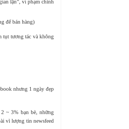
gian lận”, vi phạm chính
ụng để bán hàng)
h tụt tương tác và không
cebook nhưng 1 ngày đẹp
o 2 ~ 3% bạn bè, những
ài vì lượng tin newsfeed