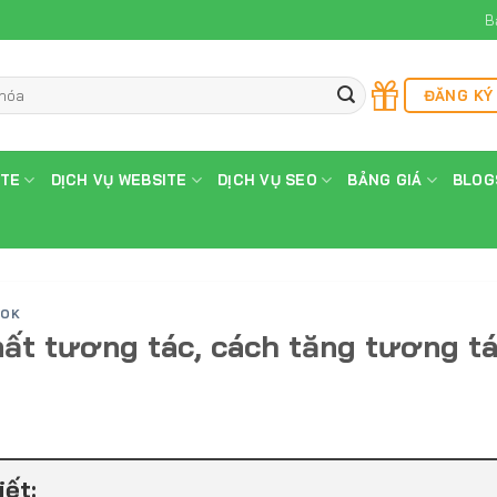
B
ĐĂNG KÝ
ITE
DỊCH VỤ WEBSITE
DỊCH VỤ SEO
BẢNG GIÁ
BLOG
OOK
ất tương tác, cách tăng tương t
iết: