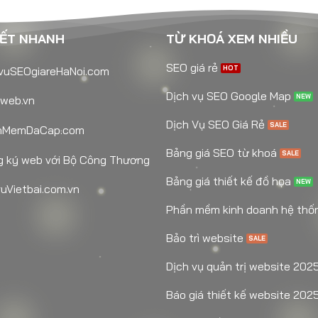
KẾT NHANH
TỪ KHOÁ XEM NHIỀU
SEO giá rẻ
vuSEOgiareHaNoi.com
Dịch vụ SEO Google Map
web.vn
Dịch Vụ SEO Giá Rẻ
nMemDaCap.com
Bảng giá SEO từ khoá
 ký web với Bộ Công Thương
Bảng giá thiết kế đồ họa
uVietbai.com.vn
Phần mềm kinh doanh hệ thố
Bảo trì website
Dịch vụ quản trị website 202
Báo giá thiết kế website 202