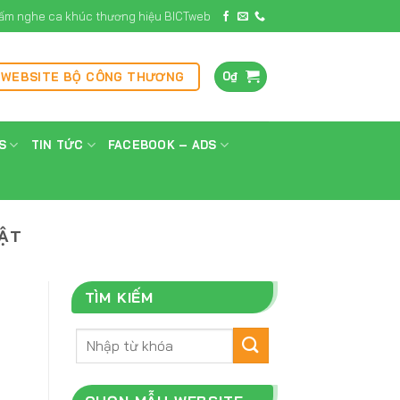
ấm nghe ca khúc thương hiệu BICTweb
0
₫
 WEBSITE BỘ CÔNG THƯƠNG
S
TIN TỨC
FACEBOOK – ADS
UẬT
TÌM KIẾM
Tìm
kiếm: