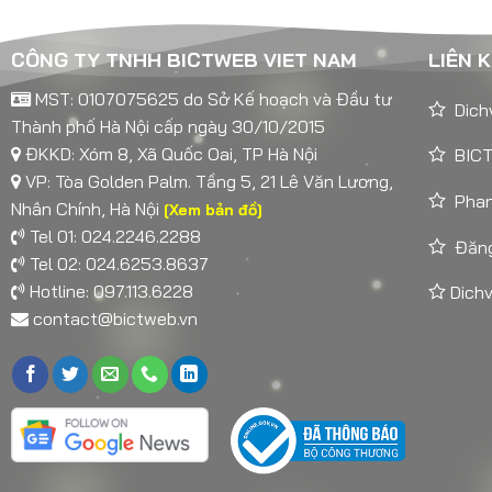
CÔNG TY TNHH BICTWEB VIET NAM
LIÊN 
MST: 0107075625 do Sở Kế hoạch và Đầu tư
Dich
Thành phố Hà Nội cấp ngày 30/10/2015
ĐKKD: Xóm 8, Xã Quốc Oai, TP Hà Nội
BICT
VP: Tòa Golden Palm. Tầng 5, 21 Lê Văn Lương,
Pha
Nhân Chính, Hà Nội
[Xem bản đồ]
Tel 01: 024.2246.2288
Đăng
Tel 02: 024.6253.8637
Hotline: 097.113.6228
Dichv
contact@bictweb.vn