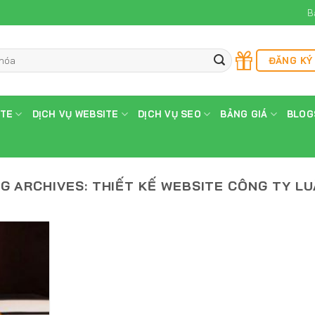
B
ĐĂNG KÝ
ITE
DỊCH VỤ WEBSITE
DỊCH VỤ SEO
BẢNG GIÁ
BLOG
G ARCHIVES:
THIẾT KẾ WEBSITE CÔNG TY L