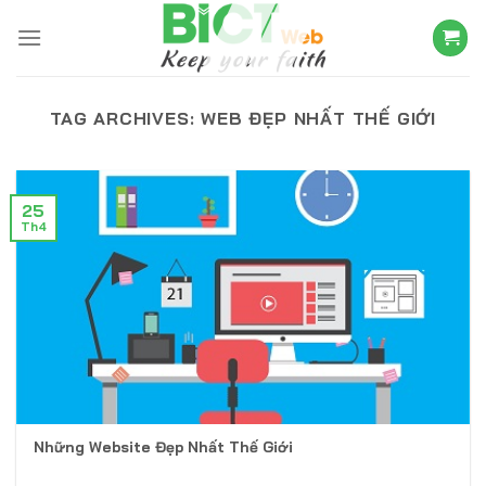
Skip
to
content
TAG ARCHIVES:
WEB ĐẸP NHẤT THẾ GIỚI
25
Th4
Những Website Đẹp Nhất Thế Giới