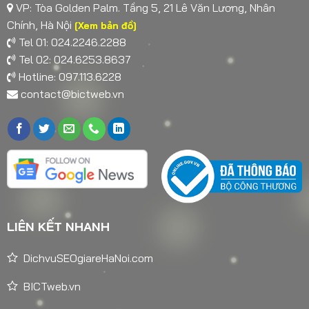
VP: Tòa Golden Palm. Tầng 5, 21 Lê Văn Lương, Nhân
Chính, Hà Nội
[Xem bản đồ]
Tel 01: 024.2246.2288
Tel 02: 024.6253.8637
Hotline: 097.113.6228
contact@bictweb.vn
LIÊN KẾT NHANH
DichvuSEOgiareHaNoi.com
BICTweb.vn