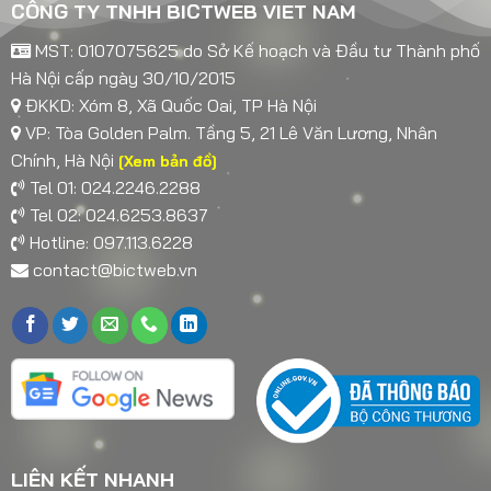
CÔNG TY TNHH BICTWEB VIET NAM
MST: 0107075625 do Sở Kế hoạch và Đầu tư Thành phố
Hà Nội cấp ngày 30/10/2015
ĐKKD: Xóm 8, Xã Quốc Oai, TP Hà Nội
VP: Tòa Golden Palm. Tầng 5, 21 Lê Văn Lương, Nhân
Chính, Hà Nội
[Xem bản đồ]
Tel 01: 024.2246.2288
Tel 02: 024.6253.8637
Hotline: 097.113.6228
contact@bictweb.vn
LIÊN KẾT NHANH