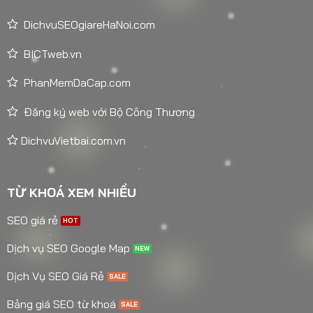
DichvuSEOgiareHaNoi.com
BICTweb.vn
PhanMemDaCap.com
Đăng ký web với Bộ Công Thương
DichvuVietbai.com.vn
TỪ KHOÁ XEM NHIỀU
SEO giá rẻ
Dịch vụ SEO Google Map
Dịch Vụ SEO Giá Rẻ
Bảng giá SEO từ khoá