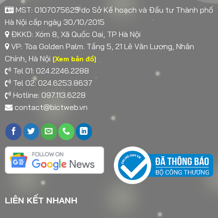
MST: 0107075625 do Sở Kế hoạch và Đầu tư Thành phố
Hà Nội cấp ngày 30/10/2015
ĐKKD: Xóm 8, Xã Quốc Oai, TP Hà Nội
VP: Tòa Golden Palm. Tầng 5, 21 Lê Văn Lương, Nhân
Chính, Hà Nội
[Xem bản đồ]
Tel 01: 024.2246.2288
Tel 02: 024.6253.8637
Hotline: 097.113.6228
contact@bictweb.vn
LIÊN KẾT NHANH