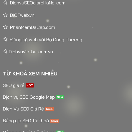
DichvuSEOgiareHaNoi.com
BICTweb.vn
PhanMemDaCap.com
Đăng ký web với Bộ Công Thương
DichvuVietbai.com.vn
TỪ KHOÁ XEM NHIỀU
SEO giá rẻ
Dịch vụ SEO Google Map
Dịch Vụ SEO Giá Rẻ
Bảng giá SEO từ khoá