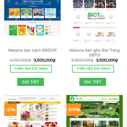
Website bán gốm Bát Tràng
Website bán sách BS01VIP
GBT01
4,200,000
₫
3,500,000
₫
6,800,000
₫
3,500,000
₫
THÊM VÀO GIỎ HÀNG
THÊM VÀO GIỎ HÀNG
CHI TIẾT
CHI TIẾT
-5%
-59%