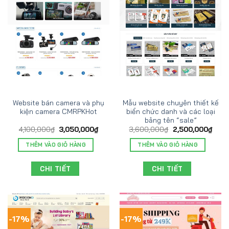
Website bán camera và phụ
Mẫu website chuyên thiết kế
kiện camera CMRPKHot
biển chức danh và các loại
bảng tên “sale”
4,100,000
₫
3,050,000
₫
3,600,000
₫
2,500,000
₫
THÊM VÀO GIỎ HÀNG
THÊM VÀO GIỎ HÀNG
CHI TIẾT
CHI TIẾT
-17%
-17%