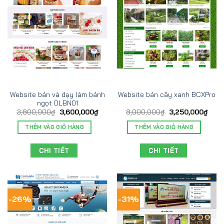
Website bán và dạy làm bánh
Website bán cây xanh BCXPro
ngọt DLBN01
3,800,000
₫
3,600,000
₫
8,000,000
₫
3,250,000
₫
THÊM VÀO GIỎ HÀNG
THÊM VÀO GIỎ HÀNG
CHI TIẾT
CHI TIẾT
-26%
-31%