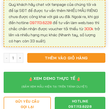
Quý khách hãy chat với fanpage của chúng tôi và
để lại SĐT để được tư vấn thêm NHIỀU MẪU RIÊNG
chưa được công khai với giá ưu đãi. Ngoài ra, khi gọi
đến hotline
097.113.6228
để tư vấn làm web/seo thì
chắc chắn nhận được voucher tối thiểu từ
300k
trở
lên và nhiều hạng mục khác (Nhanh tay, số lượng
có hạn: còn 33 suất).
Website nội thất NT14 số lượng
THÊM VÀO GIỎ HÀNG
XEM DEMO THỰC TẾ
(BẤM XEM MẪU HIỆN TẠI TRÊN TRÌNH DUYỆT)
HOTLINE
GỬI YÊU CẦU
097.113.6228
GỌI LẠI