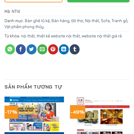
Mã:
NT14
Danh mục:
Bàn ghế tủ kệ
,
Bán hàng
,
Đồ thờ
,
Nội thất
,
Sofa
,
Tranh gỗ
,
Vật phẩm phong thủy
Từ khóa:
nội thất
,
thiết kế website nội thất
,
website nội thất giá rẻ
SẢN PHẨM TƯƠNG TỰ
-17%
-49%